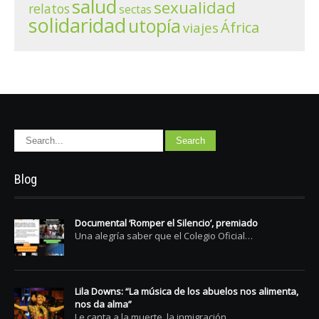
salud
sexualidad
relatos
sectas
solidaridad
utopía
África
viajes
Blog
Documental ‘Romper el Silencio’, premiado
Una alegría saber que el Colegio Oficial…
Lila Downs: “La música de los abuelos nos alimenta,
nos da alma”
Le canta a la muerte, la inmigración,…