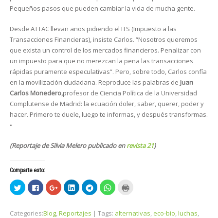
Pequeños pasos que pueden cambiar la vida de mucha gente.
Desde ATTAC llevan años pidiendo el ITS (Impuesto a las
Transacciones Financieras), insiste Carlos. “Nosotros queremos
que exista un control de los mercados financieros. Penalizar con
un impuesto para que no merezcan la pena las transacciones
rápidas puramente especulativas”. Pero, sobre todo, Carlos confía
en la movilización ciudadana. Reproduce las palabras de
Juan
Carlos Monedero,
profesor de Ciencia Política de la Universidad
Complutense de Madrid: la ecuación doler, saber, querer, poder y
hacer. Primero te duele, luego te informas, y después transformas.
•
(Reportaje de Silvia Melero publicado en
revista 21
)
Comparte esto:
H
H
H
H
H
H
H
a
a
a
a
a
a
a
z
z
z
z
z
z
z
c
c
c
c
c
c
c
l
l
l
l
l
l
l
Categories:
Blog
,
Reportajes
| Tags:
alternativas
,
eco-bio
,
luchas
,
i
i
i
i
i
i
i