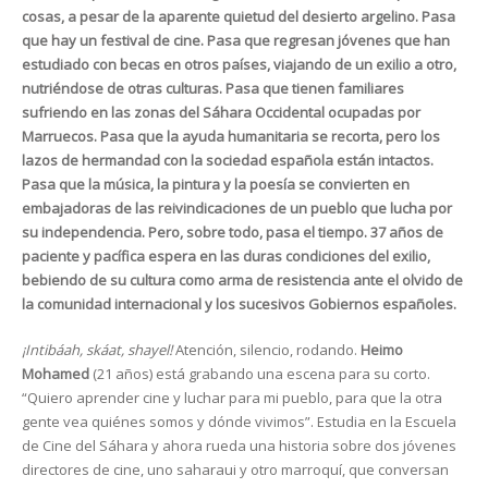
cosas, a pesar de la aparente quietud del desierto argelino. Pasa
que hay un festival de cine. Pasa que regresan jóvenes que han
estudiado con becas en otros países, viajando de un exilio a otro,
nutriéndose de otras culturas. Pasa que tienen familiares
sufriendo en las zonas del Sáhara Occidental ocupadas por
Marruecos. Pasa que la ayuda humanitaria se recorta, pero los
lazos de hermandad con la sociedad española están intactos.
Pasa que la música, la pintura y la poesía se convierten en
embajadoras de las reivindicaciones de un pueblo que lucha por
su independencia. Pero, sobre todo, pasa el tiempo. 37 años de
paciente y pacífica espera en las duras condiciones del exilio,
bebiendo de su cultura como arma de resistencia ante el olvido de
la comunidad internacional y los sucesivos Gobiernos españoles.
¡Intibáah, skáat, shayel!
Atención, silencio, rodando.
Heimo
Mohamed
(21 años) está grabando una escena para su corto.
“Quiero aprender cine y luchar para mi pueblo, para que la otra
gente vea quiénes somos y dónde vivimos”. Estudia en la Escuela
de Cine del Sáhara y ahora rueda una historia sobre dos jóvenes
directores de cine, uno saharaui y otro marroquí, que conversan