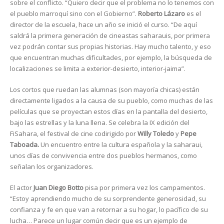
sobre el conflicto. “Quiero decir que el problema no lo tenemos con
el pueblo marroquí sino con el Gobierno”.
Roberto Lázaro
es el
director de la escuela, hace un año se inició el curso. “De aquí
saldrá la primera generación de cineastas saharauis, por primera
vez podrán contar sus propias historias. Hay mucho talento, y eso
que encuentran muchas dificultades, por ejemplo, la búsqueda de
localizaciones se limita a exterior-desierto, interior-jaima”.
Los cortos que ruedan las alumnas (son mayoría chicas) están
directamente ligados a la causa de su pueblo, como muchas de las
películas que se proyectan estos días en la pantalla del desierto,
bajo las estrellas y la luna llena. Se celebra la IX edición del
FiSahara, el festival de cine codirigido por
Willy Toledo
y
Pepe
Taboada.
Un encuentro entre la cultura española y la saharaui,
unos días de convivencia entre dos pueblos hermanos, como
señalan los organizadores.
El actor
Juan Diego Botto
pisa por primera vez los campamentos.
“Estoy aprendiendo mucho de su sorprendente generosidad, su
confianza y fe en que van a retornar a su hogar, lo pacífico de su
lucha… Parece un lugar común decir que es un ejemplo de