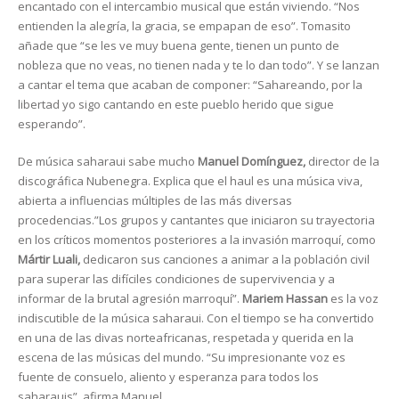
encantado con el intercambio musical que están viviendo. “Nos
entienden la alegría, la gracia, se empapan de eso”. Tomasito
añade que “se les ve muy buena gente, tienen un punto de
nobleza que no veas, no tienen nada y te lo dan todo”. Y se lanzan
a cantar el tema que acaban de componer: “Sahareando, por la
libertad yo sigo cantando en este pueblo herido que sigue
esperando”.
De música saharaui sabe mucho
Manuel Domínguez,
director de la
discográfica Nubenegra. Explica que el haul es una música viva,
abierta a influencias múltiples de las más diversas
procedencias.”Los grupos y cantantes que iniciaron su trayectoria
en los críticos momentos posteriores a la invasión marroquí, como
Mártir Luali,
dedicaron sus canciones a animar a la población civil
para superar las difíciles condiciones de supervivencia y a
informar de la brutal agresión marroquí”.
Mariem Hassan
es la voz
indiscutible de la música saharaui. Con el tiempo se ha convertido
en una de las divas norteafricanas, respetada y querida en la
escena de las músicas del mundo. “Su impresionante voz es
fuente de consuelo, aliento y esperanza para todos los
saharauis”, afirma Manuel.