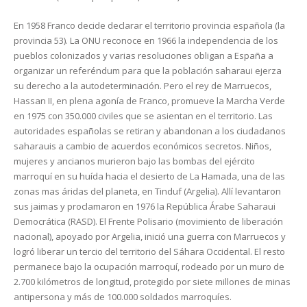
En 1958 Franco decide declarar el territorio provincia española (la
provincia 53). La ONU reconoce en 1966 la independencia de los
pueblos colonizados y varias resoluciones obligan a España a
organizar un referéndum para que la población saharaui ejerza
su derecho a la autodeterminación. Pero el rey de Marruecos,
Hassan II, en plena agonía de Franco, promueve la Marcha Verde
en 1975 con 350.000 civiles que se asientan en el territorio. Las
autoridades españolas se retiran y abandonan a los ciudadanos
saharauis a cambio de acuerdos económicos secretos. Niños,
mujeres y ancianos murieron bajo las bombas del ejército
marroquí en su huída hacia el desierto de La Hamada, una de las
zonas mas áridas del planeta, en Tinduf (Argelia). Allí levantaron
sus jaimas y proclamaron en 1976 la República Árabe Saharaui
Democrática (RASD). El Frente Polisario (movimiento de liberación
nacional), apoyado por Argelia, inició una guerra con Marruecos y
logró liberar un tercio del territorio del Sáhara Occidental. El resto
permanece bajo la ocupación marroquí, rodeado por un muro de
2.700 kilómetros de longitud, protegido por siete millones de minas
antipersona y más de 100.000 soldados marroquíes.