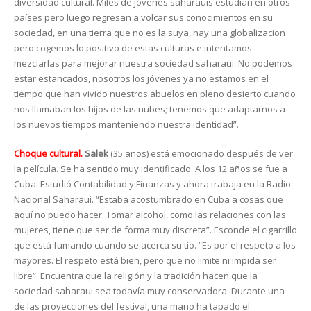
diversidad cultural. Miles de jóvenes saharauis estudian en otros
países pero luego regresan a volcar sus conocimientos en su
sociedad, en una tierra que no es la suya, hay una globalizacion
pero cogemos lo positivo de estas culturas e intentamos
mezclarlas para mejorar nuestra sociedad saharaui. No podemos
estar estancados, nosotros los jóvenes ya no estamos en el
tiempo que han vivido nuestros abuelos en pleno desierto cuando
nos llamaban los hijos de las nubes; tenemos que adaptarnos a
los nuevos tiempos manteniendo nuestra identidad”.
Choque cultural.
Salek
(35 años) está emocionado después de ver
la película. Se ha sentido muy identificado. A los 12 años se fue a
Cuba. Estudió Contabilidad y Finanzas y ahora trabaja en la Radio
Nacional Saharaui. “Estaba acostumbrado en Cuba a cosas que
aquí no puedo hacer. Tomar alcohol, como las relaciones con las
mujeres, tiene que ser de forma muy discreta”. Esconde el cigarrillo
que está fumando cuando se acerca su tío. “Es por el respeto a los
mayores. El respeto está bien, pero que no limite ni impida ser
libre”. Encuentra que la religión y la tradición hacen que la
sociedad saharaui sea todavía muy conservadora. Durante una
de las proyecciones del festival, una mano ha tapado el