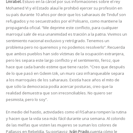
Lmrabet.
Estuvo en la cárcel por sus informaciones sobre el rey
Mohamed VI y el Estado alauí le prohibió ejercer su profesión en
su país durante 10 años por decir que los saharauis de Tinduf son
refugiados y no secuestrados por el Polisario, como mantiene la
propaganda oficial. “Me deprime este conflicto, para cualquier
marroquí salir de esa unanimidad es traición a la patria. Vivimos un
sentimiento nacional exclusivo y retrógrado. Tenemos un
problema pero no queremos y no podemos resolverlo”. Recuerda
que ambos pueblos han sido víctimas de la ocupación extranjera,
pero les separa este largo conflicto y el sentimiento, feroz, que
hace que cada bando estime que tiene razón. “Creo que después
de lo que pasó en Gdeim Izik, un muro casi infranqueable separa
a los marroquíes de los saharauis. Existía hace años el mito de
que sólo la democracia podía acercar posturas, creo que la
realidad demuestra que son irreconciliables. No quiero ser
pesimista, pero lo soy”.
En medio del hastío, actividades como el FiSahara rompen la rutina
y hacen que la vida sea más fácil durante una semana. Al colorido
de las melfas que visten las mujeres se suman los colores de
Pallasos en Rebeldía. Su portavoz,
Iván Prado,
cuenta cómo le