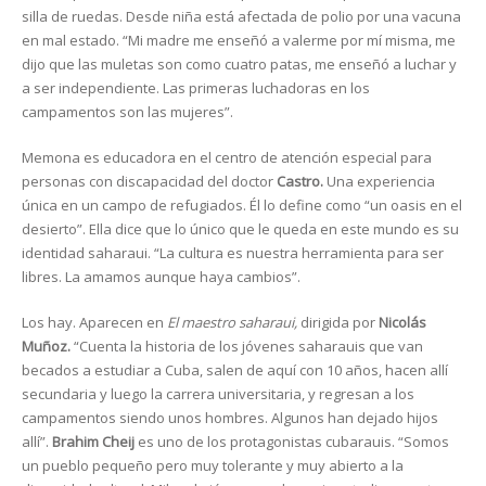
silla de ruedas. Desde niña está afectada de polio por una vacuna
en mal estado. “Mi madre me enseñó a valerme por mí misma, me
dijo que las muletas son como cuatro patas, me enseñó a luchar y
a ser independiente. Las primeras luchadoras en los
campamentos son las mujeres”.
Memona es educadora en el centro de atención especial para
personas con discapacidad del doctor
Castro.
Una experiencia
única en un campo de refugiados. Él lo define como “un oasis en el
desierto”. Ella dice que lo único que le queda en este mundo es su
identidad saharaui. “La cultura es nuestra herramienta para ser
libres. La amamos aunque haya cambios”.
Los hay. Aparecen en
El maestro saharaui,
dirigida por
Nicolás
Muñoz.
“Cuenta la historia de los jóvenes saharauis que van
becados a estudiar a Cuba, salen de aquí con 10 años, hacen allí
secundaria y luego la carrera universitaria, y regresan a los
campamentos siendo unos hombres. Algunos han dejado hijos
allí”.
Brahim Cheij
es uno de los protagonistas cubarauis. “Somos
un pueblo pequeño pero muy tolerante y muy abierto a la