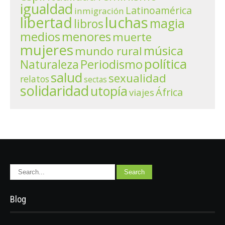
igualdad
Latinoamérica
inmigración
libertad
luchas
magia
libros
menores
medios
muerte
mujeres
música
mundo rural
política
Periodismo
Naturaleza
salud
sexualidad
relatos
sectas
solidaridad
utopía
África
viajes
Blog