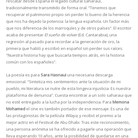
rescatar desde España el legado cultural saharaui,
tradicionalmente transmitido de forma oral. “Tenemos que
recuperar el patrimonio propio sin perder lo bueno de la herencia
que nos ha dejado la potencia: la lengua española. Un factor más
que nos diferencia de los marroquíes y de otros países”. El escritor
acaba de presentar
El sueño de volver
(Ed. Cantarabia), una
regresión al pasado para recordar a la generación de oro, la
primera que habló y escribió en español sin perder sus raíces.
“Nuestra historia hay que buscarla tiempos atrás, en la historia
común con los españoles”.
La poesía es para
Sara Hasnaui
una necesaria descarga
emocional. “Sintetiza mis sentimientos ante la situación de mi
pueblo, mi literatura se nutre de esta longeva injusticia. Es nuestra
plataforma de denuncia”. Cuesta encontrar a un solo saharaui que
no esté entregado a la lucha por la independencia. Para
Memona
Mohamed
el cine es también portador de ese mensaje. Es una de
las protagonistas de la película
Wilaya,
y recibió el premio a la
mejor actriz en el Festival de Abu Dhabi. Tras este reconocimiento,
una persona anónima se ha ofrecido a pagarle una operación que
lleva esperando 10 años, ante la posibilidad de quedarse en una