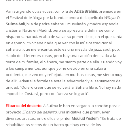
Van surgiendo otras voces, como la de
Aziza Brahim,
premiada en
el Festival de Málaga por la banda sonora de la película
Wilaya.
O
Suilma Aali,
hija de padre saharaui musulmán y madre española
cristiana. Nació en Madrid, pero se apresura a definirse como
hispano-saharaui. Acaba de sacar su primer disco, en el que canta
en español. “No tiene nada que ver con la música tradicional
saharaui, que me encanta, esto es una mezcla de jazz, soul, pop.
Hablo de diferentes cosas, pero hay una canción dedicada a la
tierra de mi familia, el Sáhara, me siento parte de ella. Cuando voy
a los campamentos, aunque yo he crecido en una cultura
occidental, me veo muy reflejada en muchas cosas, me siento muy
de allí”. Admira la fortaleza ante la adversidad y el sentimiento de
unidad. “Quiero creer que se volverá al Sáhara libre. No hay nada
imposible. Costará, pero con fuerza se logrará”.
El barco del desierto.
A Suilma le han encargado la canción para el
proyecto
El barco del desierto,
una iniciativa que promueven
diversos artistas, entre ellos el pintor
Moulud Yeslem.
“Se trata de
rehabilitar los restos de un barco que hay cerca de los