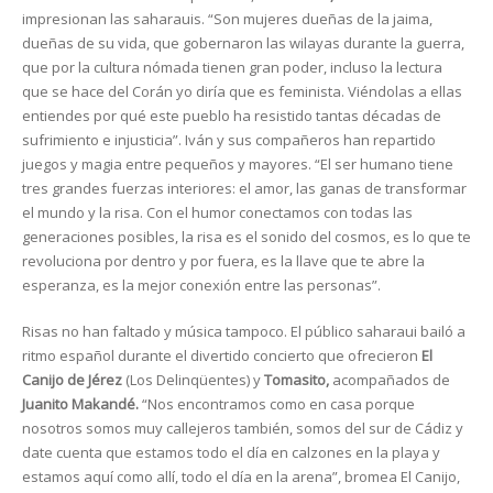
impresionan las saharauis. “Son mujeres dueñas de la jaima,
dueñas de su vida, que gobernaron las wilayas durante la guerra,
que por la cultura nómada tienen gran poder, incluso la lectura
que se hace del Corán yo diría que es feminista. Viéndolas a ellas
entiendes por qué este pueblo ha resistido tantas décadas de
sufrimiento e injusticia”. Iván y sus compañeros han repartido
juegos y magia entre pequeños y mayores. “El ser humano tiene
tres grandes fuerzas interiores: el amor, las ganas de transformar
el mundo y la risa. Con el humor conectamos con todas las
generaciones posibles, la risa es el sonido del cosmos, es lo que te
revoluciona por dentro y por fuera, es la llave que te abre la
esperanza, es la mejor conexión entre las personas”.
Risas no han faltado y música tampoco. El público saharaui bailó a
ritmo español durante el divertido concierto que ofrecieron
El
Canijo de Jérez
(Los Delinqüentes) y
Tomasito,
acompañados de
Juanito Makandé.
“Nos encontramos como en casa porque
nosotros somos muy callejeros también, somos del sur de Cádiz y
date cuenta que estamos todo el día en calzones en la playa y
estamos aquí como allí, todo el día en la arena”, bromea El Canijo,