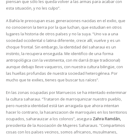
piensan que sólo les queda volver a las armas para acabar con
esta situación, y no les culpo”.
A Bahía le preocupan esas generaciones nacidas en el exilio, que
no conocieron la tierra por la que luchan, que estudian en otros
lugares la historia de otros países y no la suya. “Uno va a una
sociedad occidental o latina diferente, crece allí, vuelve y es un
choque frontal. Sin embargo, la identidad del saharaui es un
instinto, la recupera enseguida. Me identifico de una forma
antropológica con la vestimenta, con mi darrá (traje tradicional)
aunque debajo lleve vaqueros, con nuestra cultura bilingüe, con
las huellas profundas de nuestra sociedad heterogénea. Por
mucho que te exilies, tienes que buscar tus raíces”.
En las zonas ocupadas por Marruecos se ha intentado exterminar
la cultura saharaui. “Trataron de marroquinizar nuestro pueblo,
pero nuestra identidad está tan arraigada que ahora intentan
hacer lo contrario, la hasanizacion de marroquíes en los territorios
ocupados, saharauizar a los colonos”, asegura
Zahra Ramdán,
presidenta de la Asociación de Mujeres Saharauis. “Compartimos
cosas con los países vecinos, somos africanos, musulmanes,