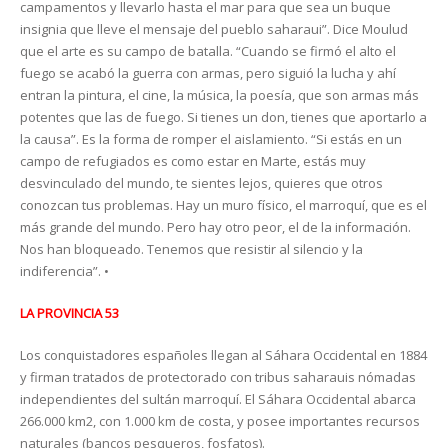
campamentos y llevarlo hasta el mar para que sea un buque
insignia que lleve el mensaje del pueblo saharaui”. Dice Moulud
que el arte es su campo de batalla. “Cuando se firmó el alto el
fuego se acabó la guerra con armas, pero siguió la lucha y ahí
entran la pintura, el cine, la música, la poesía, que son armas más
potentes que las de fuego. Si tienes un don, tienes que aportarlo a
la causa”. Es la forma de romper el aislamiento. “Si estás en un
campo de refugiados es como estar en Marte, estás muy
desvinculado del mundo, te sientes lejos, quieres que otros
conozcan tus problemas. Hay un muro físico, el marroquí, que es el
más grande del mundo. Pero hay otro peor, el de la información.
Nos han bloqueado. Tenemos que resistir al silencio y la
indiferencia”. •
LA PROVINCIA 53
Los conquistadores españoles llegan al Sáhara Occidental en 1884
y firman tratados de protectorado con tribus saharauis nómadas
independientes del sultán marroquí. El Sáhara Occidental abarca
266.000 km2, con 1.000 km de costa, y posee importantes recursos
naturales (bancos pesqueros, fosfatos).