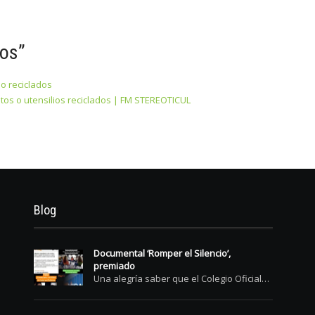
dos
”
 o reciclados
tos o utensilios reciclados | FM STEREOTICUL
Blog
Documental ‘Romper el Silencio’,
premiado
Una alegría saber que el Colegio Oficial…