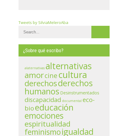
Tweets by SilviaMeleroAba
¿Sobre qué escribo?
alternativas
alaternativas
cultura
amor
cine
derechos
derechos
humanos
Desinstrumentados
eco-
discapacidad
documental
educación
bio
emociones
espiritualidad
igualdad
feminismo