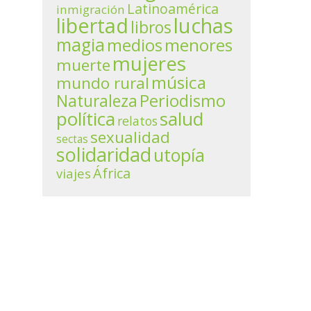
Latinoamérica
inmigración
libertad
luchas
libros
magia
menores
medios
mujeres
muerte
música
mundo rural
Periodismo
Naturaleza
política
salud
relatos
sexualidad
sectas
solidaridad
utopía
África
viajes