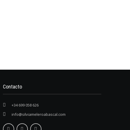
Contacto
+34 699 058 626
info@silviameleroabascal.com