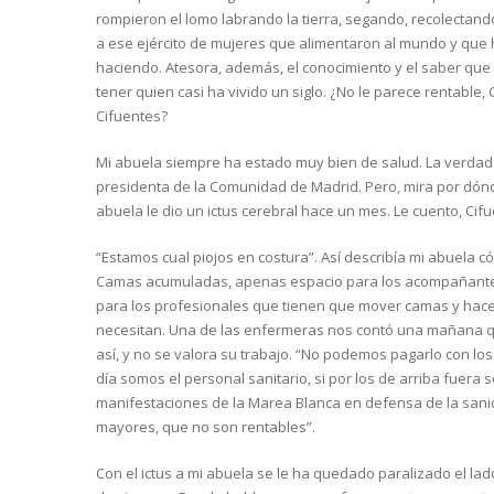
rompieron el lomo labrando la tierra, segando, recolectand
a ese ejército de mujeres que alimentaron al mundo y que 
haciendo. Atesora, además, el conocimiento y el saber que
tener quien casi ha vivido un siglo. ¿No le parece rentable, 
Cifuentes?
Mi abuela siempre ha estado muy bien de salud. La verdad 
presidenta de la Comunidad de Madrid. Pero, mira por dónde
abuela le dio un ictus cerebral hace un mes. Le cuento, Cif
“Estamos cual piojos en costura”. Así describía mi abuela c
Camas acumuladas, apenas espacio para los acompañantes,
para los profesionales que tienen que mover camas y hace
necesitan. Una de las enfermeras nos contó una mañana 
así, y no se valora su trabajo. “No podemos pagarlo con lo
día somos el personal sanitario, si por los de arriba fuera 
manifestaciones de la Marea Blanca en defensa de la sanid
mayores, que no son rentables”.
Con el ictus a mi abuela se le ha quedado paralizado el lado