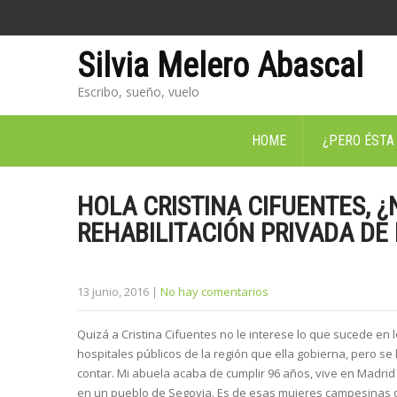
Silvia Melero Abascal
Escribo, sueño, vuelo
HOME
¿PERO ÉSTA
HOLA CRISTINA CIFUENTES, ¿
REHABILITACIÓN PRIVADA DE
13 junio, 2016
|
No hay comentarios
Quizá a Cristina Cifuentes no le interese lo que sucede en 
hospitales públicos de la región que ella gobierna, pero se 
contar. Mi abuela acaba de cumplir 96 años, vive en Madrid
en un pueblo de Segovia. Es de esas mujeres campesinas 