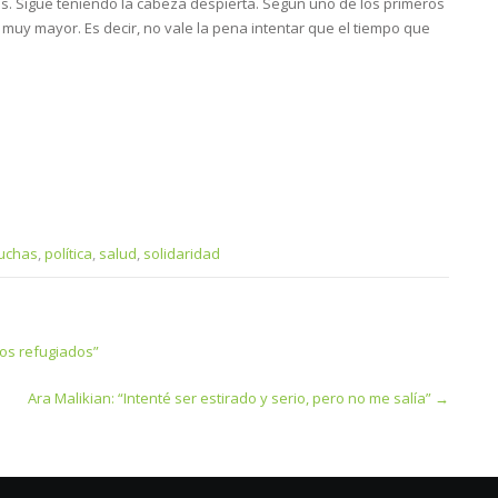
as. Sigue teniendo la cabeza despierta. Según uno de los primeros
s muy mayor. Es decir, no vale la pena intentar que el tiempo que
luchas
,
política
,
salud
,
solidaridad
los refugiados”
Ara Malikian: “Intenté ser estirado y serio, pero no me salía”
→