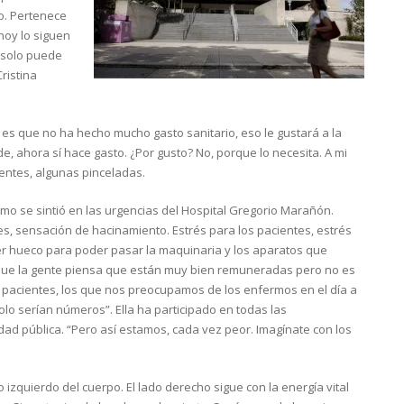
o. Pertenece
hoy lo siguen
 solo puede
Cristina
es que no ha hecho mucho gasto sanitario, eso le gustará a la
, ahora sí hace gasto. ¿Por gusto? No, porque lo necesita. A mi
uentes, algunas pinceladas.
ómo se sintió en las urgencias del Hospital Gregorio Marañón.
 sensación de hacinamiento. Estrés para los pacientes, estrés
r hueco para poder pasar la maquinaria y los aparatos que
que la gente piensa que están muy bien remuneradas pero no es
s pacientes, los que nos preocupamos de los enfermos en el día a
solo serían números”. Ella ha participado en todas las
ad pública. “Pero así estamos, cada vez peor. Imagínate con los
 izquierdo del cuerpo. El lado derecho sigue con la energía vital