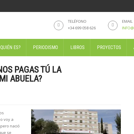
TELÉFONO
EMAIL
+34 699 058 626
INFO@
 QUIÉN ES?
PERIODISMO
LIBROS
PROYECTOS
NOS PAGAS TÚ LA
 MI ABUELA?
los
lo voy a
 pero nació
que se