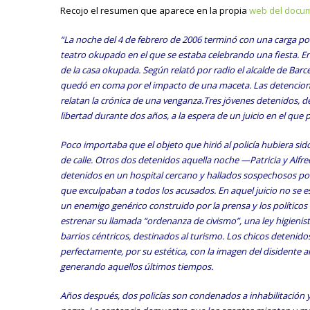
Recojo el resumen que aparece en la propia
web del docum
“La noche del 4 de
febrero de 2006 terminó con una carga poli
teatro okupado en el que se estaba celebrando una fiesta. En
de la casa okupada. Según relató por radio el alcalde de Barc
quedó en coma por el impacto de una maceta. Las detencion
relatan la crónica de una venganza.Tres jóvenes detenidos, 
libertad durante dos años, a la espera de un juicio en el qu
Poco importaba que el objeto que hirió al policía hubiera si
de calle. Otros dos detenidos aquella noche —Patricia y Alfr
detenidos en un hospital cercano y hallados sospechosos por
que exculpaban a todos los acusados. En aquel juicio no se e
un enemigo genérico construido por la prensa y los políticos
estrenar su llamada “ordenanza de civismo”, una ley higienist
barrios céntricos, destinados al turismo. Los chicos detenid
perfectamente, por su estética, con la imagen del disidente 
generando aquellos últimos tiempos.
Años después, dos policías son condenados a inhabilitación 