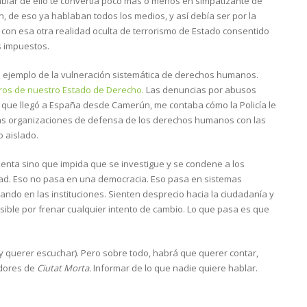
 hablar de ello te convertía poco más o menos en simpatizante de
en, de eso ya hablaban todos los medios, y así debía ser por la
con esa otra realidad oculta de terrorismo de Estado consentido
s impuestos.
ro ejemplo de la vulneración sistemática de derechos humanos.
ros de nuestro Estado de Derecho.
Las denuncias por abusos
que llegó a España desde Camerún, me contaba cómo la Policía le
las organizaciones de defensa de los derechos humanos con las
 aislado.
sienta sino que impida que se investigue y se condene a los
ad. Eso no pasa en una democracia. Eso pasa en sistemas
tando en las instituciones. Sienten desprecio hacia la ciudadanía y
posible por frenar cualquier intento de cambio. Lo que pasa es que
 (y querer escuchar). Pero sobre todo, habrá que querer contar,
adores de
Ciutat Morta.
Informar de lo que nadie quiere hablar.