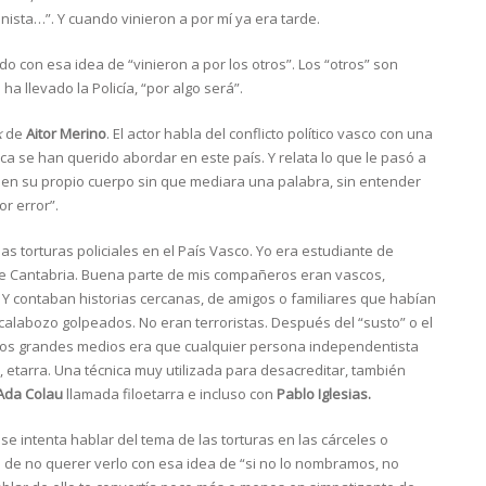
ista…”. Y cuando vinieron a por mí ya era tarde.
do con esa idea de “vinieron a por los otros”. Los “otros” son
ha llevado la Policía, “por algo será”.
k
de
Aitor Merino
. El actor habla del conflicto político vasco con una
ca se han querido abordar en este país. Y relata lo que le pasó a
ió en su propio cuerpo sin que mediara una palabra, sin entender
r error”.
s torturas policiales en el País Vasco. Yo era estudiante de
e Cantabria. Buena parte de mis compañeros eran vascos,
 Y contaban historias cercanas, de amigos o familiares que habían
alabozo golpeados. No eran terroristas. Después del “susto” o el
n los grandes medios era que cualquier persona independentista
, etarra. Una técnica muy utilizada para desacreditar, también
Ada Colau
llamada filoetarra e incluso con
Pablo Iglesias.
e intenta hablar del tema de las torturas en las cárceles o
ta de no querer verlo con esa idea de “si no lo nombramos, no