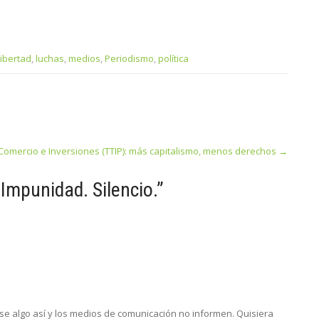
libertad
,
luchas
,
medios
,
Periodismo
,
política
 Comercio e Inversiones (TTIP): más capitalismo, menos derechos
→
. Impunidad. Silencio.
”
e algo así y los medios de comunicación no informen. Quisiera