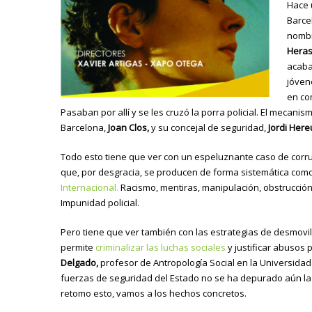
Hace 
Barce
nombr
Heras
acaba
jóven
en co
Pasaban por allí y se les cruzó la porra policial. El mecanism
Barcelona,
Joan Clos,
y su concejal de seguridad,
Jordi Here
Todo esto tiene que ver con un espeluznante caso de corrupc
que, por desgracia, se producen de forma sistemática com
Internacional.
Racismo, mentiras, manipulación, obstrucción
Impunidad policial.
Pero tiene que ver también con las estrategias de desmovil
permite
criminalizar las luchas sociales
y justificar abusos
Delgado,
profesor de Antropología Social en la Universidad
fuerzas de seguridad del Estado no se ha depurado aún la 
retomo esto, vamos a los hechos concretos.