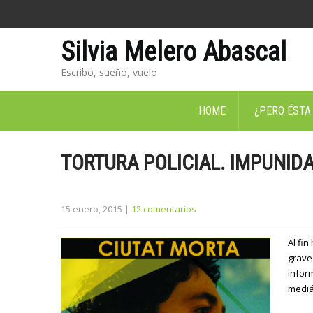
Silvia Melero Abascal
Escribo, sueño, vuelo
HOME
¿PERO ÉSTA
TORTURA POLICIAL. IMPUNIDA
15 enero, 2015
|
12 comentarios
Al fin
grave
infor
mediát