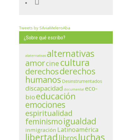
Tweets by SilviaMeleroAba
¿Sobre qué escribo?
alternativas
alaternativas
cultura
amor
cine
derechos
derechos
humanos
Desinstrumentados
eco-
discapacidad
documental
educación
bio
emociones
espiritualidad
igualdad
feminismo
Latinoamérica
inmigración
libertad
luchas
libros