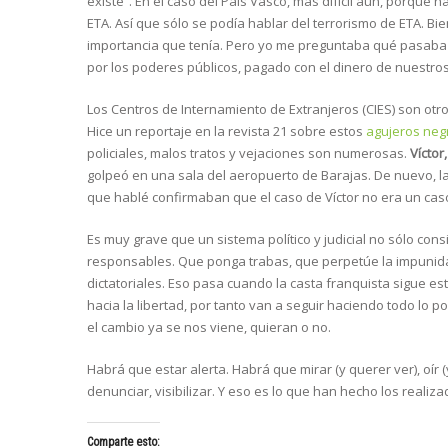
existe”. En el caso del País Vasco, más difícil aún, porque
ETA. Así que sólo se podía hablar del terrorismo de ETA. Bi
importancia que tenía. Pero yo me preguntaba qué pasaba 
por los poderes públicos, pagado con el dinero de nuestro
Los Centros de Internamiento de Extranjeros (CIES) son ot
Hice un reportaje en la revista 21 sobre estos
agujeros neg
policiales, malos tratos y vejaciones son numerosas.
Víctor,
golpeó en una sala del aeropuerto de Barajas. De nuevo, 
que hablé confirmaban que el caso de Víctor no era un caso
Es muy grave que un sistema político y judicial no sólo con
responsables. Que ponga trabas, que perpetúe la impunid
dictatoriales. Eso pasa cuando la casta franquista sigue es
hacia la libertad, por tanto van a seguir haciendo todo lo 
el cambio ya se nos viene, quieran o no.
Habrá que estar alerta. Habrá que mirar (y querer ver), oír
denunciar, visibilizar. Y eso es lo que han hecho los realiz
Comparte esto: