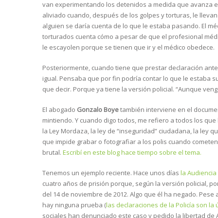
van experimentando los detenidos a medida que avanza el
aliviado cuando, después de los golpes y torturas, le llevan
alguien se daría cuenta de lo que le estaba pasando. El médic
torturados cuenta cómo a pesar de que el profesional médi
le escayolen porque se tienen que ir y el médico obedece.
Posteriormente, cuando tiene que prestar declaración ante 
igual. Pensaba que por fin podría contar lo que le estaba s
que decir. Porque ya tiene la versión policial. “Aunque veng
El abogado
Gonzalo Boye
también interviene en el documen
mintiendo. Y cuando digo todos, me refiero a todos los que
la Ley Mordaza, la ley de “inseguridad” ciudadana, la ley qu
que impide grabar o fotografiar a los polis cuando cometen
brutal.
Escribí en este blog hace tiempo sobre el tema.
Tenemos un ejemplo reciente. Hace unos días
la Audiencia
cuatro años de prisión porque, según la versión policial, po
del 14 de noviembre de 2012. Algo que él ha negado. Pese a
hay ninguna prueba (
las declaraciones de la Policía son la
sociales han denunciado este caso y pedido la libertad de 