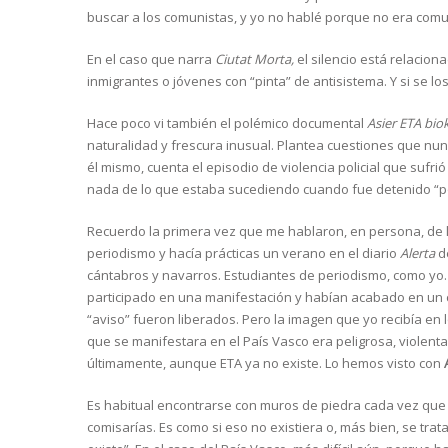
buscar a los comunistas, y yo no hablé porque no era comun
En el caso que narra
Ciutat Morta,
el silencio está relaciona
inmigrantes o jóvenes con “pinta” de antisistema. Y si se los 
Hace poco vi también el polémico documental
Asier ETA bio
naturalidad y frescura inusual. Plantea cuestiones que nun
él mismo, cuenta el episodio de violencia policial que sufr
nada de lo que estaba sucediendo cuando fue detenido “po
Recuerdo la primera vez que me hablaron, en persona, de la
periodismo y hacía prácticas un verano en el diario
Alerta
d
cántabros y navarros. Estudiantes de periodismo, como yo.
participado en una manifestación y habían acabado en un c
“aviso” fueron liberados. Pero la imagen que yo recibía e
que se manifestara en el País Vasco era peligrosa, violenta
últimamente, aunque ETA ya no existe. Lo hemos visto con
Es habitual encontrarse con muros de piedra cada vez que s
comisarías. Es como si eso no existiera o, más bien, se tra