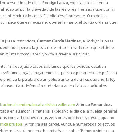
 proceso. Uno de ellos,
Rodrigo Lanza,
explica que se sentía
 al hospital por la gravedad de las lesiones. Pensaba que por fin
o ni le mira a los ojos. El policía está presente. Otro de los
co indica que es necesario operar la mano, el policía ordena que
la jueza instructora,
Carmen García Martínez,
a Rodrigo le pasa
ucediendo, pero a la jueza no le interesa nada de lo que él tiene
an mil más como usted, yo voy a creer a la Policía”.
tal: “En ese juicio todos sabíamos que los policías estaban
 llevábamos toga”. Imaginemos lo que va a pasar en este país con
e prioriza la palabra de un policía ante la de un ciudadano, la ley
 abusos. La indefensión ciudadana ante el abuso policial es
 Nacional condenaba al activista vallecano
Alfonso Fernández
a
rtaba en su mochila material explosivo el día de la huelga general
 las contradicciones en las versiones policiales y pese a que no
 única prueba
), Alfon irá a la cárcel. Aunque numerosos colectivos
Alfon, no trasciende mucho más. Ya se sabe: “Primero vinieron a