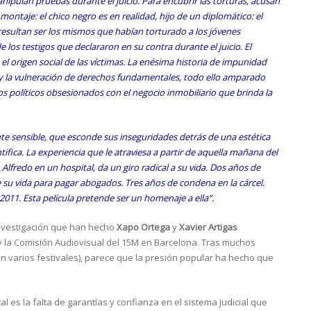
pulan pruebas durante el juicio. Para encubrir las torturas, acusan
montaje: el chico negro es en realidad, hijo de un diplomático: el
esultan ser los mismos que habían torturado a los jóvenes
 los testigos que declararon en su contra durante el juicio. El
 origen social de las víctimas. La enésima historia de impunidad
 y la vulneración de derechos fundamentales, todo ello amparado
os políticos obsesionados con el negocio inmobiliario que brinda la
te sensible, que esconde sus inseguridades detrás de una estética
tifica. La experiencia que le atraviesa a partir de aquella mañana del
lfredo en un hospital, da un giro radical a su vida. Dos años de
e su vida para pagar abogados. Tres años de condena en la cárcel.
l 2011. Esta película pretende ser un homenaje a ella”.
investigación que han hecho
Xapo Ortega
y
Xavier Artigas
y la Comisión Audiovisual del 15M en Barcelona. Tras muchos
n varios festivales), parece que la presión popular ha hecho que
s la falta de garantías y confianza en el sistema judicial que