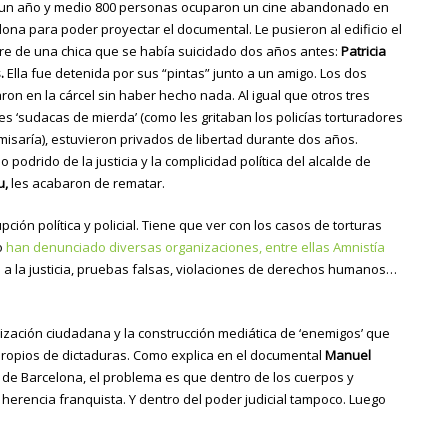
un año y medio 800 personas ocuparon un cine abandonado en
lona para poder proyectar el documental. Le pusieron al edificio el
e de una chica que se había suicidado dos años antes:
Patricia
.
Ella fue detenida por sus “pintas” junto a un amigo. Los dos
ron en la cárcel sin haber hecho nada. Al igual que otros tres
es ‘sudacas de mierda’ (como les gritaban los policías torturadores
misaría), estuvieron privados de libertad durante dos años.
o podrido de la justicia y la complicidad política del alcalde de
u,
les acabaron de rematar.
ión política y policial. Tiene que ver con los casos de torturas
o
han denunciado diversas organizaciones, entre ellas Amnistía
 a la justicia, pruebas falsas, violaciones de derechos humanos…
ización ciudadana y la construcción mediática de ‘enemigos’ que
 propios de dictaduras. Como explica en el documental
Manuel
 de Barcelona, el problema es que dentro de los cuerpos y
herencia franquista. Y dentro del poder judicial tampoco. Luego