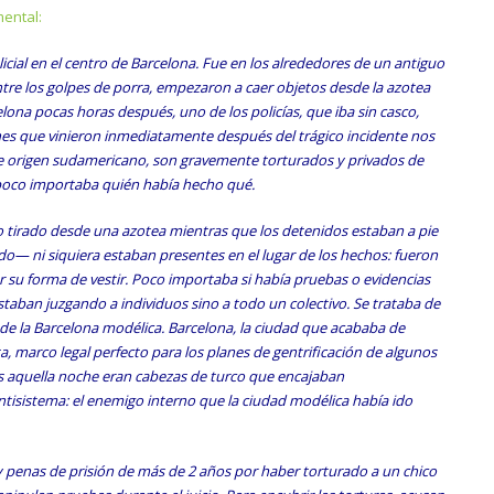
ental:
cial en el centro de Barcelona. Fue en los alrededores de un antiguo
tre los golpes de porra, empezaron a caer objetos desde la azotea
elona pocas horas después, uno de los policías, que iba sin casco,
es que vinieron inmediatamente después del trágico incidente nos
de origen sudamericano, son gravemente torturados y privados de
e poco importaba quién había hecho qué.
do tirado desde una azotea mientras que los detenidos estaban a pie
edo— ni siquiera estaban presentes en el lugar de los hechos: fueron
 su forma de vestir. Poco importaba si había pruebas o evidencias
staban juzgando a individuos sino a todo un colectivo. Se trataba de
 de la Barcelona modélica. Barcelona, la ciudad que acababa de
a, marco legal perfecto para los planes de gentrificación de algunos
os aquella noche eran cabezas de turco que encajaban
antisistema: el enemigo interno que la ciudad modélica había ido
y penas de prisión de más de 2 años por haber torturado a un chico