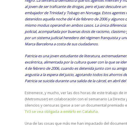
negro. La sentencia demuestra que los agentes mienten y mani
al joven de ser traficante de drogas, pero el juez descubre un 
embajador de Trinidad y Tobago en Noruega. Estos agentes r
detenidos aquella noche del 4 de febrero de 2006 y algunos de
mismo modus operandi en ambos casos. La única diferencia: el
policial, acompañada por buenas dosis de racismo, clasismo
por un sistema judicial heredero del régimen franquista y un
Marca Barcelona a costa de sus ciudadanos.
Patricia es una joven estudiante de literatura, extremadamen
excéntrica, alimentada por la cultura queer con la que se iden
4 de febrero de 2006, cuando es detenida junto con su amigo A
angustia a la espera del juicio, agotando todos los ahorros d
Patricia se suicida durante una salida de la cárcel, en abril de
Estremece, y mucho, ver las dos horas de este trabajo de 
(Metromuser) en colaboración con el semanario La Directa 
silencios y censuras (pese a ser un documental premiado e
TV3 se vea obligada a emitirlo en Cataluña.
Una de las cosas que más me han impactado del documental e