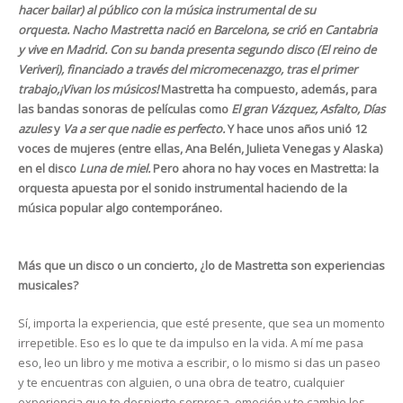
hacer bailar) al público con la música instrumental de su
orquesta. Nacho Mastretta nació en Barcelona, se crió en Cantabria
y vive en Madrid. Con su banda presenta segundo disco (El reino de
Veriveri), financiado a través del micromecenazgo, tras el primer
trabajo,¡Vivan los músicos!
Mastretta ha compuesto, además, para
las bandas sonoras de películas como
El gran Vázquez, Asfalto, Días
azules
y
Va a ser que nadie es perfecto.
Y hace unos años unió 12
voces de mujeres (entre ellas, Ana Belén, Julieta Venegas y Alaska)
en el disco
Luna de miel.
Pero ahora no hay voces en Mastretta: la
orquesta apuesta por el sonido instrumental haciendo de la
música popular algo contemporáneo.
Más que un disco o un concierto, ¿lo de Mastretta son experiencias
musicales?
Sí, importa la experiencia, que esté presente, que sea un momento
irrepetible. Eso es lo que te da impulso en la vida. A mí me pasa
eso, leo un libro y me motiva a escribir, o lo mismo si das un paseo
y te encuentras con alguien, o una obra de teatro, cualquier
experiencia que te despierte sorpresa, emoción y te cambie los