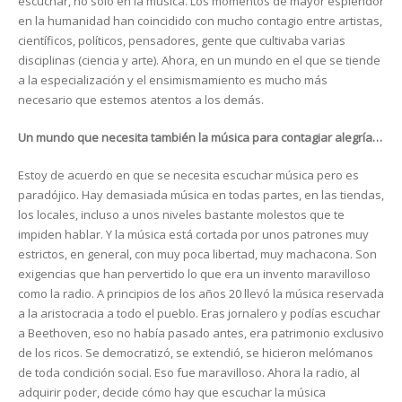
escuchar, no sólo en la música. Los momentos de mayor esplendor
en la humanidad han coincidido con mucho contagio entre artistas,
científicos, políticos, pensadores, gente que cultivaba varias
disciplinas (ciencia y arte). Ahora, en un mundo en el que se tiende
a la especialización y el ensimismamiento es mucho más
necesario que estemos atentos a los demás.
Un mundo que necesita también la música para contagiar alegría…
Estoy de acuerdo en que se necesita escuchar música pero es
paradójico. Hay demasiada música en todas partes, en las tiendas,
los locales, incluso a unos niveles bastante molestos que te
impiden hablar. Y la música está cortada por unos patrones muy
estrictos, en general, con muy poca libertad, muy machacona. Son
exigencias que han pervertido lo que era un invento maravilloso
como la radio. A principios de los años 20 llevó la música reservada
a la aristocracia a todo el pueblo. Eras jornalero y podías escuchar
a Beethoven, eso no había pasado antes, era patrimonio exclusivo
de los ricos. Se democratizó, se extendió, se hicieron melómanos
de toda condición social. Eso fue maravilloso. Ahora la radio, al
adquirir poder, decide cómo hay que escuchar la música