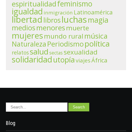
espiritualidad
feminismo
igualdad
Latinoamérica
inmigración
libertad
luchas
magia
libros
menores
medios
muerte
mujeres
música
mundo rural
política
Periodismo
Naturaleza
salud
sexualidad
relatos
sectas
solidaridad
utopía
África
viajes
Blog