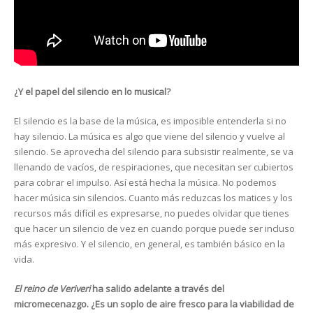
¿Y el papel del silencio en lo musical?
El silencio es la base de la música, es imposible entenderla si no
hay silencio. La música es algo que viene del silencio y vuelve al
silencio. Se aprovecha del silencio para subsistir realmente, se va
llenando de vacíos, de respiraciones, que necesitan ser cubiertos
para cobrar el impulso. Así está hecha la música. No podemos
hacer música sin silencios. Cuanto más reduzcas los matices y los
recursos más difícil es expresarse, no puedes olvidar que tienes
que hacer un silencio de vez en cuando porque puede ser incluso
más expresivo. Y el silencio, en general, es también básico en la
vida.
El reino de Veriveri
ha salido adelante a través del
micromecenazgo. ¿Es un soplo de aire fresco para la viabilidad de