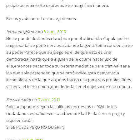
e
o
e
d
r
A
n
r
o
+
I
a
p
u
propio pensamiento expresado de magnífica manera.
(
k
(
n
m
p
n
S
(
S
(
(
(
a
e
S
e
S
S
S
v
Besos y adelante. Lo conseguiremos
a
e
a
e
e
e
e
b
a
b
a
a
a
n
r
b
r
b
b
b
t
e
r
e
r
r
r
a
fernando gómez
on
5 abril, 2013
e
e
e
e
e
e
n
n
e
n
e
e
e
a
No se puede decir más claro,brvo por el articulo.La Cupula polico-
u
n
u
n
n
n
n
empresarial se pone nerviosa cuando la gente toma conciencia de
n
u
n
u
u
u
u
a
n
a
n
n
n
e
su poder.Parece que su juego es el de que esto es una
v
a
v
a
a
a
v
e
v
e
v
v
v
a
democracia ,hasta que a alguien se le ocurre hacer uso de
n
e
n
e
e
e
)
t
n
t
n
n
n
ella,entonces sacan toda su bateria mediatica para criminalizar a
a
t
a
t
t
t
n
a
n
a
a
a
los que solo pretenden que se profundice esta democracia
a
n
a
n
n
n
n
a
n
a
a
a
incompleta. y de la que algunos hacen uso para sus propios fines
u
n
u
n
n
n
y contra el bien comun ,que deberia ser el objetivo de esa cupula .
e
u
e
u
u
u
v
e
v
e
e
e
a
v
a
v
v
v
)
a
)
a
a
a
Escracheador
on
7 abril, 2013
)
)
)
)
Solo un apunte: segun las ultimas encuestas el 90% de los
ciudadanos españoles esta a favor de la ILP: dacion en pago y
alquiler social.
SI SE PUEDE PERO NO QUIEREN