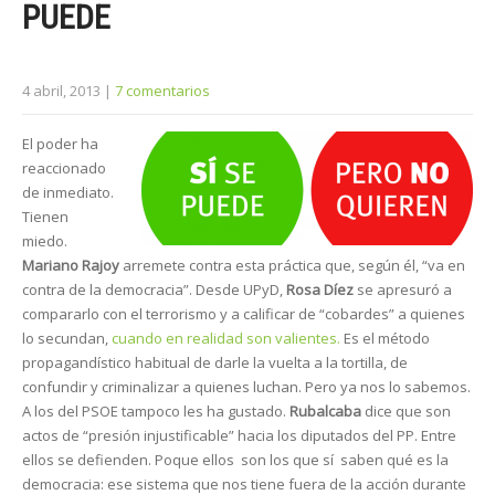
PUEDE
4 abril, 2013
|
7 comentarios
El poder ha
reaccionado
de inmediato.
Tienen
miedo.
Mariano Rajoy
arremete contra esta práctica que, según él, “va en
contra de la democracia”. Desde UPyD,
Rosa Díez
se apresuró a
compararlo con el terrorismo y a calificar de “cobardes” a quienes
lo secundan,
cuando en realidad son valientes.
Es el método
propagandístico habitual de darle la vuelta a la tortilla, de
confundir y criminalizar a quienes luchan. Pero ya nos lo sabemos.
A los del PSOE tampoco les ha gustado.
Rubalcaba
dice que son
actos de “presión injustificable” hacia los diputados del PP. Entre
ellos se defienden. Poque ellos son los que sí saben qué es la
democracia: ese sistema que nos tiene fuera de la acción durante