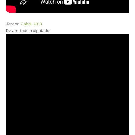
Tere
on
7 abril, 2013
De afectado a diputado