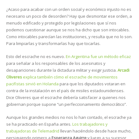
¿Acaso para acabar con un orden social y económico injusto no es
necesario un poco de desorden? Hay que desmontar ese orden, a
menudo edificado y protegido por legislaciones que sí nos
podemos cuestionar aunque se nos ha dicho que son intocables.
Como intocables parecían las instituciones, y resulta que no lo son.
Para limpiarlas y transformarlas hay que tocarlas.
Esto del escrache no es nuevo.
En Argentina fue un método eficaz
para señalar a los responsables de los asesinatos y
desapariciones durante la dictadura militar y exigir justicia.
Arcadi
Oliveres
explica también cómo el escrache de movimientos
pacifistas sirvió en Holanda
para que los diputados votaran en
contra de la instalación en el país de misiles estadounidenses.
Dice Oliveres que el escrache debería satisfacer a quienes nos
gobiernan porque supone “un perfeccionamiento democrático”.
Aunque los grandes medios no nos lo han contado, el escrache ya
se ha practicado en España antes.
Los trabajadores y
trabajadoras de Telemadrid
llevan haciéndolo desde hace mucho,
persiguiendo primero a
Esperanza Aguirre
y luego a su sucesor