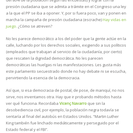
del 80% de la población según las encuestas) y lograr con la
presión ciudadana que se admita a trámite en el Congreso una ley
a la que el PP se iba a oponer. Y, por si fuera poco, van y ponen en
marcha la campaña de presión ciudadana (escrache)
Hay vidas en
juego.
¿Cómo se atreven?
No les parece democrático a los del poder que la gente actúe en la
calle, luchando por los derechos sociales, exigiendo a sus políticos
(empleados que trabajan al servicio de la ciudadanía, por cierto)
que rescaten la dignidad democrática. No les parecen
democráticas las huelgas ni las manifestaciones. Les gusta más
este parlamento secuestrado donde no hay debate ni se escucha,
pervirtiendo la esencia de la democracia.
Así que, si esa democracia de postal, de pose, de maniquí, no nos
sirve, nos inventamos otra. Hay que ir probando métodos hasta
ver qué funciona. Recordaba
Vicenç Navarro
que sin la
desobediencia civil, por ejemplo, la población negra todavía se
sentaría al final del autobús en Estados Unidos. “Martin Luther
King también fue linchado mediáticamente y perseguido por el
Estado federal y el FBI”.