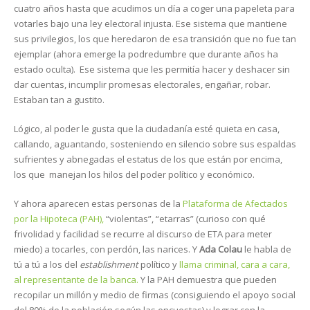
cuatro años hasta que acudimos un día a coger una papeleta para
votarles bajo una ley electoral injusta. Ese sistema que mantiene
sus privilegios, los que heredaron de esa transición que no fue tan
ejemplar (ahora emerge la podredumbre que durante años ha
estado oculta). Ese sistema que les permitía hacer y deshacer sin
dar cuentas, incumplir promesas electorales, engañar, robar.
Estaban tan a gustito.
Lógico, al poder le gusta que la ciudadanía esté quieta en casa,
callando, aguantando, sosteniendo en silencio sobre sus espaldas
sufrientes y abnegadas el estatus de los que están por encima,
los que manejan los hilos del poder político y económico.
Y ahora aparecen estas personas de la
Plataforma de Afectados
por la Hipoteca (PAH),
“violentas”, “etarras” (curioso con qué
frivolidad y facilidad se recurre al discurso de ETA para meter
miedo) a tocarles, con perdón, las narices.
Y
Ada Colau
le habla de
tú a tú a los del
establishment
político y
llama criminal, cara a cara,
al representante de la banca.
Y la PAH demuestra que pueden
recopilar un millón y medio de firmas (consiguiendo el apoyo social