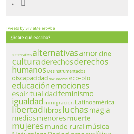
Tweets by SilviaMeleroAba
¿Sobre qué escribo?
alternativas
amor
cine
alaternativas
cultura
derechos
derechos
humanos
Desinstrumentados
eco-bio
discapacidad
documental
educación
emociones
espiritualidad
feminismo
igualdad
Latinoamérica
inmigración
libertad
luchas
magia
libros
menores
medios
muerte
mujeres
música
mundo rural