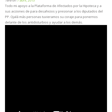
Tere
on
7 abril, 2013
Todo mi apoyo a la Plataforma de Afectados por la Hipoteca y a
sus acciones de para desahicios y presionar a los diputados del
PP. Ojalá más personas tuvieramos su coraje para ponernos
delante de los antidisturbios y ayudar a los demás.