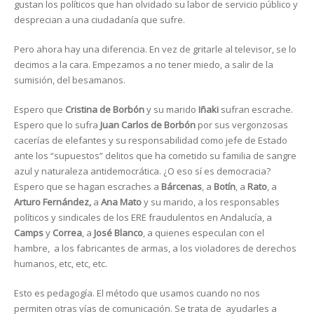
gustan los políticos que han olvidado su labor de servicio público y
desprecian a una ciudadanía que sufre.
Pero ahora hay una diferencia. En vez de gritarle al televisor, se lo
decimos a la cara. Empezamos a no tener miedo, a salir de la
sumisión, del besamanos.
Espero que
Cristina de Borbón
y su marido
Iñaki
sufran escrache.
Espero que lo sufra
Juan Carlos de Borbón
por sus vergonzosas
cacerías de elefantes y su responsabilidad como jefe de Estado
ante los “supuestos” delitos que ha cometido su familia de sangre
azul y naturaleza antidemocrática. ¿O eso sí es democracia?
Espero que se hagan escraches a
Bárcenas
, a
Botín
, a
Rato
, a
Arturo Fernández,
a
Ana Mato
y su marido, a los responsables
políticos y sindicales de los ERE fraudulentos en Andalucía, a
Camps
y
Correa
, a
José Blanco
, a quienes especulan con el
hambre, a los fabricantes de armas, a los violadores de derechos
humanos, etc, etc, etc.
Esto es pedagogía. El método que usamos cuando no nos
permiten otras vías de comunicación. Se trata de ayudarles a