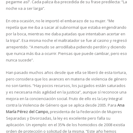
pegarme así”. Cada paliza iba precedida de su frase predilecta: “La
noche va a ser larga”.
En otra ocasión, no le importó el embarazo de su mujer. “Me
repetía que me iba a sacar al subnormal que estaba engendrando
por la boca, mientras me daba patadas que intentaban acertar en
la tripa”. Esa misma noche el maltratador se fue al casino y regresó
arrepentido. “A menudo se arrodillaba pidiendo perdón y diciendo
que nunca más iba a ocurrir. Piensas que puede cambiar, pero eso
nunca sucede”.
Han pasado muchos años desde que ella se liberó de esta tortura,
pero considera que los avances en materia de violencia de género
no son tantos. “Hay pocos recursos, los juzgados están saturados
y es necesaria más agilidad en la justicia”, aunque sí reconoce una
mejora en la concienciación social. Fruto de ello es la Ley Integral
contra la Violencia de Género que se aplica desde 2005. Para
Ana
María Pérez del Campo,
presidenta de la Federación de Mujeres
Separadas y Divorciadas, la ley es excelente pero falla su
aplicación. Un ejemplo: en el 35% de los homicidios de 2008 existía
orden de protección o solicitud de la misma. “Este año hemos