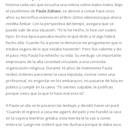
historia cada vez que escucha una noticia sobre malos tratos. Bajo
el seudónimo de
Paula Zubiaur,
se atrevió a contar hace unos
años su terrorífica vivencia en el libro
Gritos silenciosos,
que ahora
reedita Ámbar. Con la perspectiva del tiempo, asegura que se
puede salir de esa situación. “Yo lo he hecho, lo hice con cuatro
hijos. En esa época pesaba mucho el qué dirán y el algo habrá
hecho ella. Cuando fui a poner la denuncia me preguntaron que si
estaba segura de lo que estaba haciendo”. Pero fue valiente y dio
el paso. Hoy Paula ha rehecho su vida. Su verdugo: un importante
empresario de la alta sociedad vinculado a una conocida
organización religiosa. Durante 16 años de matrimonio Paula
recibió órdenes para tener la casa impoluta, cocinar como una
profesional, no engordar en los embarazos, no pasarse de lista en
público y cumplir en la cama. “Te sientes culpable, le justificas
porque crees que la que lo hace mal eres tú”.
A Paula un día se le pasaron las lentejas y decidió hacer un puré.
“Cuando él regresó a casa me agarró del pelo y me hundió la cara
en la sopera mientras gritaba: esta mierda te la vas a comer
entera tú. Luego me ordenó que me duchara porque le daba asco