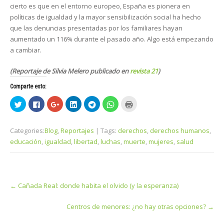
cierto es que en el entorno europeo, España es pionera en
políticas de igualdad y la mayor sensibilización social ha hecho
que las denuncias presentadas por los familiares hayan
aumentado un 116% durante el pasado año. Algo está empezando
a cambiar.
(Reportaje de Silvia Melero publicado en
revista 21
)
Comparte esto:
H
H
H
H
H
H
H
a
a
a
a
a
a
a
z
z
z
z
z
z
z
c
c
c
c
c
c
c
l
l
l
l
l
l
l
Categories:
Blog
,
Reportajes
| Tags:
derechos
,
derechos humanos
,
i
i
i
i
i
i
i
c
c
c
c
c
c
c
educación
,
igualdad
,
libertad
,
luchas
,
muerte
,
mujeres
,
salud
p
p
p
p
p
p
p
a
a
a
a
a
a
a
r
r
r
r
r
r
r
a
a
a
a
a
a
a
c
c
c
c
c
c
i
o
o
o
o
o
o
m
Post
m
m
m
m
m
m
p
←
Cañada Real: donde habita el olvido (y la esperanza)
p
p
p
p
p
p
r
navigation
a
a
a
a
a
a
i
r
r
r
r
r
r
m
t
t
t
t
t
t
i
Centros de menores: ¿no hay otras opciones?
→
i
i
i
i
i
i
r
r
r
r
r
r
r
(
e
e
e
e
e
e
S