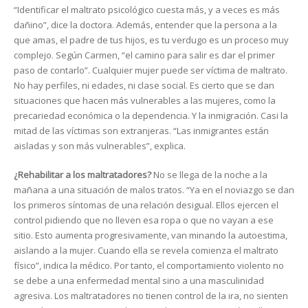
“Identificar el maltrato psicológico cuesta más, y a veces es más
dañino”, dice la doctora. Además, entender que la persona a la
que amas, el padre de tus hijos, es tu verdugo es un proceso muy
complejo. Según Carmen, “el camino para salir es dar el primer
paso de contarlo”. Cualquier mujer puede ser víctima de maltrato.
No hay perfiles, ni edades, ni clase social. Es cierto que se dan
situaciones que hacen más vulnerables a las mujeres, como la
precariedad económica o la dependencia. Y la inmigración. Casi la
mitad de las víctimas son extranjeras. “Las inmigrantes están
aisladas y son más vulnerables”, explica.
¿Rehabilitar a los maltratadores?
No se llega de la noche a la
mañana a una situación de malos tratos. “Ya en el noviazgo se dan
los primeros síntomas de una relación desigual. Ellos ejercen el
control pidiendo que no lleven esa ropa o que no vayan a ese
sitio. Esto aumenta progresivamente, van minando la autoestima,
aislando a la mujer. Cuando ella se revela comienza el maltrato
físico”, indica la médico. Por tanto, el comportamiento violento no
se debe a una enfermedad mental sino a una masculinidad
agresiva. Los maltratadores no tienen control de la ira, no sienten