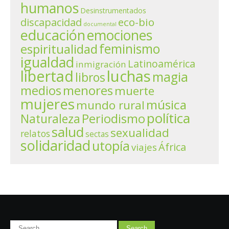
humanos
Desinstrumentados
eco-bio
discapacidad
documental
educación
emociones
espiritualidad
feminismo
igualdad
Latinoamérica
inmigración
libertad
luchas
magia
libros
menores
medios
muerte
mujeres
música
mundo rural
política
Periodismo
Naturaleza
salud
sexualidad
relatos
sectas
solidaridad
utopía
África
viajes