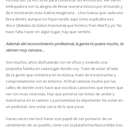
concebí así. La voz sirve para comunicar las emociones. Me siento
embajadora con la alegría de llevar nuestra música por el mundo y
de ir mostrando esta Galicia imaginaria… Una Galicia que cada uno
lleva dentro aunque no haya nacido aquí como explicaba ese
disco (
Baladas da Galiza imaxinaria
) que hicimos Fran (Narf) y yo. No
hace falta nacer en algún lugar, hay que sentirlo.
Además del reconocimiento profesional, la gente te quiere mucho, te
sienten muy cercana…
Son muchos años disfrutando con mi oficio y creando una
pequeña familia en cada lugar donde voy. Trato de estar al lado
de la gente que comienza en la música, trato de involucrarme y
comprometerme con mi entorno. Al final caminar mucho por las
calles de donde vives hace que escribas canciones que tienen que
ver con esas vivencias. Hay que ponerse las botas de andar y
mancharse en el camino. La proximidad es importante. No estar en
un pedestal, sino estar cerca de lo que pasa.
Varias veces me tocó hacer ese papel de ser portavoz de un
sentimiento de un pueblo, como con la plataforma Nunca Máis tras