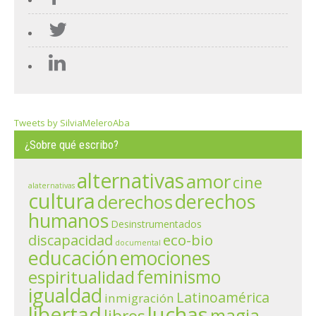
Tweets by SilviaMeleroAba
¿Sobre qué escribo?
alternativas
amor
cine
alaternativas
cultura
derechos
derechos
humanos
Desinstrumentados
eco-bio
discapacidad
documental
educación
emociones
espiritualidad
feminismo
igualdad
Latinoamérica
inmigración
libertad
luchas
magia