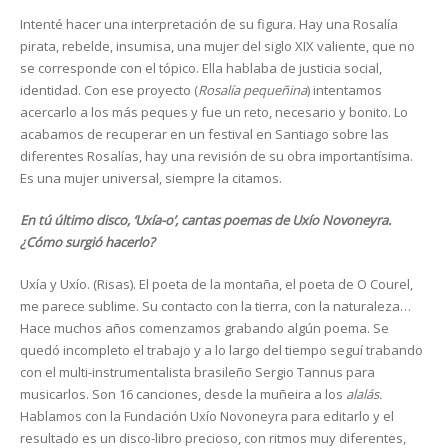
Intenté hacer una interpretación de su figura. Hay una Rosalía
pirata, rebelde, insumisa, una mujer del siglo XIX valiente, que no
se corresponde con el tópico. Ella hablaba de justicia social,
identidad. Con ese proyecto (
Rosalía pequeñina
) intentamos
acercarlo a los más peques y fue un reto, necesario y bonito. Lo
acabamos de recuperar en un festival en Santiago sobre las
diferentes Rosalías, hay una revisión de su obra importantísima.
Es una mujer universal, siempre la citamos.
En tú último disco, ‘Uxía-o’, cantas poemas de Uxío Novoneyra.
¿Cómo surgió hacerlo?
Uxía y Uxío. (Risas). El poeta de la montaña, el poeta de O Courel,
me parece sublime. Su contacto con la tierra, con la naturaleza…
Hace muchos años comenzamos grabando algún poema. Se
quedó incompleto el trabajo y a lo largo del tiempo seguí trabando
con el multi-instrumentalista brasileño Sergio Tannus para
musicarlos. Son 16 canciones, desde la muñeira a los
alalás.
Hablamos con la Fundación Uxío Novoneyra para editarlo y el
resultado es un disco-libro precioso, con ritmos muy diferentes,