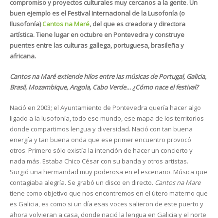
compromiso y proyectos culturales muy cercanos a la gente. Un
buen ejemplo es el Festival Internacional de la Lusofonía (o
Ilusofonía)
Cantos na Maré
, del que es creadora y directora
artística. Tiene lugar en octubre en Pontevedra y construye
puentes entre las culturas gallega, portuguesa, brasileña y
africana.
Cantos na Maré extiende hilos entre las músicas de Portugal, Galicia,
Brasil, Mozambique, Angola, Cabo Verde… ¿Cómo nace el festival?
Nació en 2003; el Ayuntamiento de Pontevedra quería hacer algo
ligado a la lusofonía, todo ese mundo, ese mapa de los territorios
donde compartimos lengua y diversidad. Nació con tan buena
energía y tan buena onda que ese primer encuentro provocó
otros. Primero sólo existía la intención de hacer un concierto y
nada más. Estaba Chico César con su banda y otros artistas.
Surgió una hermandad muy poderosa en el escenario. Música que
contagiaba alegría. Se grabó un disco en directo.
Cantos na Mare
tiene como objetivo que nos encontremos en el útero materno que
es Galicia, es como si un día esas voces salieron de este puerto y
ahora volvieran a casa, donde nació la lengua en Galicia y el norte