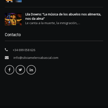
Lila Downs: “La música de los abuelos nos alimenta,
nos da alma”
Le canta a la muerte, la inmigración,…
Contacto
+34 699 058 626
info@silviameleroabascal.com