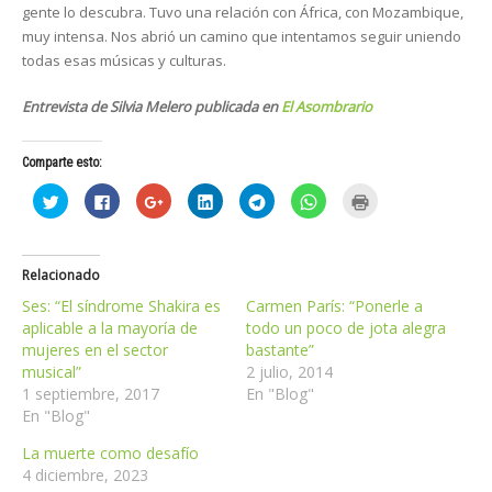
gente lo descubra. Tuvo una relación con África, con Mozambique,
muy intensa. Nos abrió un camino que intentamos seguir uniendo
todas esas músicas y culturas.
Entrevista de Silvia Melero publicada en
El Asombrario
Comparte esto:
H
H
H
H
H
H
H
a
a
a
a
a
a
a
z
z
z
z
z
z
z
c
c
c
c
c
c
c
l
l
l
l
l
l
l
i
i
i
i
i
i
i
Relacionado
c
c
c
c
c
c
c
p
p
p
p
p
p
p
a
a
a
a
a
a
a
Ses: “El síndrome Shakira es
Carmen París: “Ponerle a
r
r
r
r
r
r
r
aplicable a la mayoría de
todo un poco de jota alegra
a
a
a
a
a
a
a
c
c
c
c
c
c
i
mujeres en el sector
bastante”
o
o
o
o
o
o
m
m
m
m
m
m
m
p
musical”
2 julio, 2014
p
p
p
p
p
p
r
1 septiembre, 2017
En "Blog"
a
a
a
a
a
a
i
r
r
r
r
r
r
m
En "Blog"
t
t
t
t
t
t
i
i
i
i
i
i
i
r
r
r
r
r
r
r
(
La muerte como desafío
e
e
e
e
e
e
S
4 diciembre, 2023
n
n
n
n
n
n
e
T
F
G
L
T
W
a