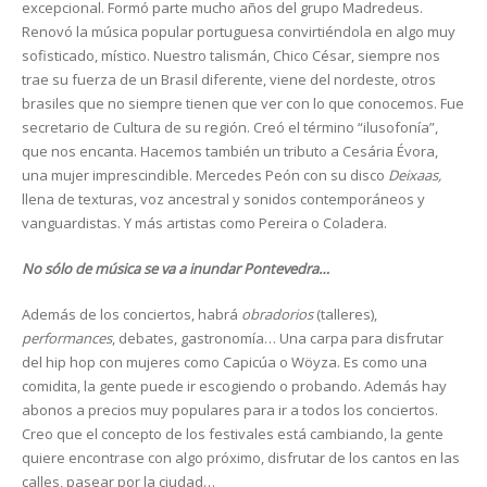
excepcional. Formó parte mucho años del grupo Madredeus.
Renovó la música popular portuguesa convirtiéndola en algo muy
sofisticado, místico. Nuestro talismán, Chico César, siempre nos
trae su fuerza de un Brasil diferente, viene del nordeste, otros
brasiles que no siempre tienen que ver con lo que conocemos. Fue
secretario de Cultura de su región. Creó el término “ilusofonía”,
que nos encanta. Hacemos también un tributo a Cesária Évora,
una mujer imprescindible. Mercedes Peón con su disco
Deixaas,
llena de texturas, voz ancestral y sonidos contemporáneos y
vanguardistas. Y más artistas como Pereira o Coladera.
No sólo de música se va a inundar Pontevedra…
Además de los conciertos, habrá
obradorios
(talleres),
performances
, debates, gastronomía… Una carpa para disfrutar
del hip hop con mujeres como Capicúa o Wöyza. Es como una
comidita, la gente puede ir escogiendo o probando. Además hay
abonos a precios muy populares para ir a todos los conciertos.
Creo que el concepto de los festivales está cambiando, la gente
quiere encontrase con algo próximo, disfrutar de los cantos en las
calles, pasear por la ciudad…