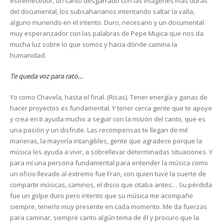
estremecedor, un canto desgarrado con las imágenes más duras
del documental, los subsaharianos intentando saltar la valla,
alguno muriendo en el intento. Duro, necesario y un documental
muy esperanzador con las palabras de Pepe Mujica que nos da
mucha luz sobre lo que somos y hacia dónde camina la
humanidad.
Te queda voz para rato…
Yo como Chavela, hasta el final. (Risas). Tener energía y ganas de
hacer proyectos es fundamental. Y tener cerca gente que te apoye
y crea en ti ayuda mucho a seguir con la misión del canto, que es
una pasión y un disfrute. Las recompensas te llegan de mil
maneras, la mayoría intangibles, gente que agradece porque la
música les ayuda a vivir, a sobrellevar determinadas situaciones. Y
para mí una persona fundamental para entender la música como
un oficio llevado al extremo fue Fran, con quien tuve la suerte de
compartir músicas, caminos, el disco que citaba antes… Su pérdida
fue un golpe duro pero intento que su música me acompañe
siempre, tenerlo muy presente en cada momento. Me da fuerzas
para caminar, siempre canto algún tema de él y procuro que la