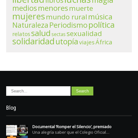
libros
menores
medios
muerte
mujeres
música
mundo rural
política
Periodismo
Naturaleza
salud
sexualidad
relatos
sectas
solidaridad
utopía
África
viajes
Blog
Documental ‘Romper el Silencio’, premiado
Una alegría saber que el Colegio Oficial…