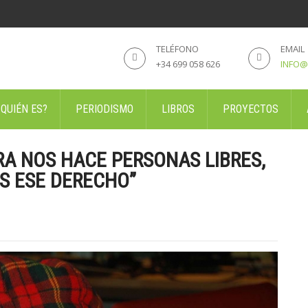
TELÉFONO
EMAIL
+34 699 058 626
INFO@
 QUIÉN ES?
PERIODISMO
LIBROS
PROYECTOS
RA NOS HACE PERSONAS LIBRES,
S ESE DERECHO”