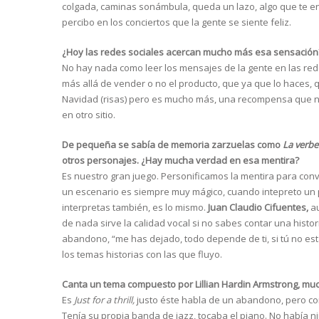
colgada, caminas sonámbula, queda un lazo, algo que te en
percibo en los conciertos que la gente se siente feliz.
¿Hoy las redes sociales acercan mucho más esa sensación
No hay nada como leer los mensajes de la gente en las red
más allá de vender o no el producto, que ya que lo haces, 
Navidad (risas) pero es mucho más, una recompensa que no
en otro sitio.
De pequeña se sabía de memoria zarzuelas como
La verbe
otros personajes. ¿Hay mucha verdad en esa mentira?
Es nuestro gran juego. Personificamos la mentira para con
un escenario es siempre muy mágico, cuando intepreto un 
interpretas también, es lo mismo.
Juan Claudio Cifuentes,
au
de nada sirve la calidad vocal si no sabes contar una histor
abandono, “me has dejado, todo depende de ti, si tú no es
los temas historias con las que fluyo.
Canta un tema compuesto por Lillian Hardin Armstrong, muc
Es
Just for a thrill,
justo éste habla de un abandono, pero co
Tenía su propia banda de jazz, tocaba el piano. No había n