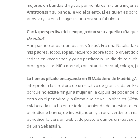
mujeres en bandas dirigidas por hombres. Era una mujer so
Armstrong
en su banda, le vio el talento. Él es quien es por
años 20 y 30 en Chicago! Es una historia fabulosa.
Con la perspectiva del tiempo, ¿cómo ve a aquella niña que
de autor
?
Han pasado unos cuantos años (risas). Era una Natalia fasc
mis padres, focos, ropas, recuerdo sobre todo lo divertido 
rodara en vacaciones y yo no perdiera ni un día de cole. A
prodigio y dijo: “Niña normal, con infancia normal, colegio, 
La hemos pillado ensayando en El Matadero de Madrid. ¿A
Interpreto a la directora de un rotativo de gran tirada en E
porque no existe ninguna mujer en la cúpula de poder de lo
entra en el periódico y la última que se va. La obra es
Últim
colaborado mucho entre todos, poniendo de nuestra cosech
periodismo bueno, de investigación, y la otra vertiente amari
periódico, la versión web y, de paso, le damos un repaso a
de San Sebastián.