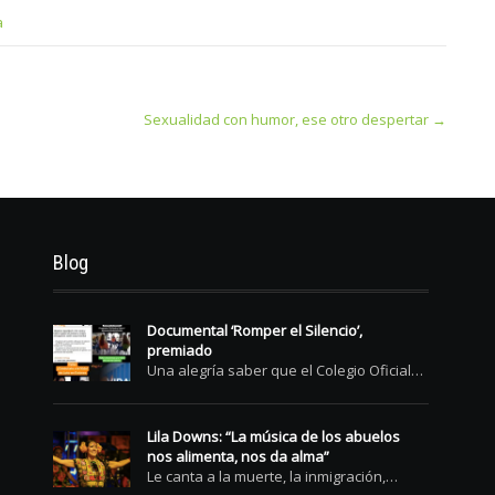
a
Sexualidad con humor, ese otro despertar
→
Blog
Documental ‘Romper el Silencio’,
premiado
Una alegría saber que el Colegio Oficial…
Lila Downs: “La música de los abuelos
nos alimenta, nos da alma”
Le canta a la muerte, la inmigración,…