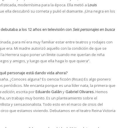
fisticada, modernísima para la época. Ella metió a
Louis
que ella descubrió su corneta y pulió el diamante. ¡Una negra en los
 debutaba a los 12 años en televisión con
Seis personajes en busca
inada, para mí era muy familiar estar entre teatros y rodajes con
que era. Mi madre autorizó aquello con la condición de que se
hí la Herrera supo poner un límite cuando me querían de niña
juegos y amigos, y luego que ella haga lo que quiera”.
 qué personaje está dando vida ahora?
spaña. ¿Conoces alguna? Es ciencia ficción (Risas) Es algo pionero
s periódicos. Me encanta porque es una líder nata, la primera que
a edición,
escrita por
Eduardo Galán
y
Gabriel Olivares.
Hemos
a, un trabajo muy bonito. Es un planteamiento sobre el
llista y sensacionalista. Todo esto en el marco de crisis del
l circo que estamos viviendo. Debutamos en el teatro Reina Victoria