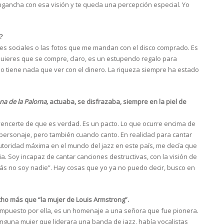
gancha con esa visión y te queda una percepción especial. Yo
?
es sociales o las fotos que me mandan con el disco comprado. Es
quieres que se compre, claro, es un estupendo regalo para
 tiene nada que ver con el dinero. La riqueza siempre ha estado
na de la Paloma,
actuaba, se disfrazaba, siempre en la piel de
vencerte de que es verdad. Es un pacto. Lo que ocurre encima de
personaje, pero también cuando canto. En realidad para cantar
toridad máxima en el mundo del jazz en este país, me decía que
ia. Soy incapaz de cantar canciones destructivas, con la visión de
tás no soy nadie”. Hay cosas que yo ya no puedo decir, busco en
ho más que “la mujer de Louis Armstrong”.
mpuesto por ella, es un homenaje a una señora que fue pionera.
inguna mujer que liderara una banda de jazz, había vocalistas