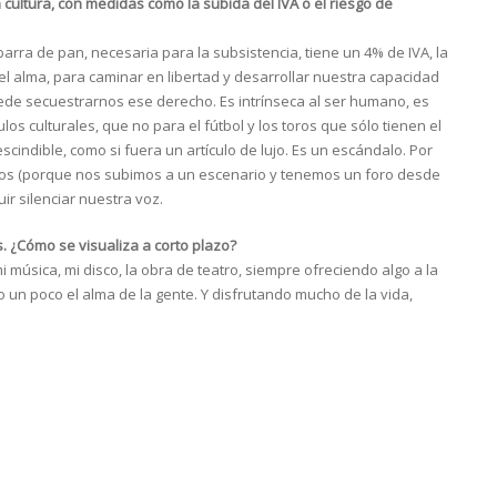
ultura, con medidas como la subida del IVA o el riesgo de
arra de pan, necesaria para la subsistencia, tiene un 4% de IVA, la
, el alma, para caminar en libertad y desarrollar nuestra capacidad
uede secuestrarnos ese derecho. Es intrínseca al ser humano, es
os culturales, que no para el fútbol y los toros que sólo tienen el
cindible, como si fuera un artículo de lujo. Es un escándalo. Por
os (porque nos subimos a un escenario y tenemos un foro desde
ir silenciar nuestra voz.
 ¿Cómo se visualiza a corto plazo?
 música, mi disco, la obra de teatro, siempre ofreciendo algo a la
 un poco el alma de la gente. Y disfrutando mucho de la vida,