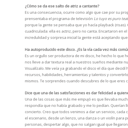
¿Cómo se da ese salto de atriz a cantante?
Es una consecuencia, ocurre como algo que cae por su pr
prensentaba el programa de televisión
Lo tuyo es puro teat
porque la gente se pensaba que yo hacía playback (risas). 
cuadriculada: ella es actriz, pero no canta. Encartaron en 
incredulidad y sorpresa inicial la gente está aceptando que 
Ha autoproducido este disco. ¿Es la vía cada vez más com
Es un orgullo ser productora de mi disco, he hecho lo que h
nos lleve a dar textura real a nuestros sueños mediante nue
Visualízalo. Me veía ya grabando el disco el día que decidí 
recursos, habilidades, herramientas y talentos y convertir
mismos. Te sorprendes cuando descubres de lo que eres 
Dice que una de las satisfacciones es dar felicidad a quien
Una de las cosas que más me empujó es que llevaba mucho
respondía que no había grabado y me lo pedían. Querían ll
concierto. Creo que todos venimos a dar un servicio, cada cu
el escenario, desde un lienzo, una danza o un violín para pr
personas, despertar algo, que no salgan igual que llegaron