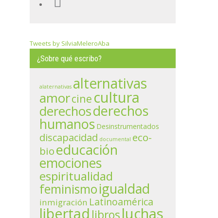
Tweets by SilviaMeleroAba
¿Sobre qué escribo?
alternativas
alaternativas
cultura
amor
cine
derechos
derechos
humanos
Desinstrumentados
eco-
discapacidad
documental
educación
bio
emociones
espiritualidad
igualdad
feminismo
Latinoamérica
inmigración
libertad
luchas
libros