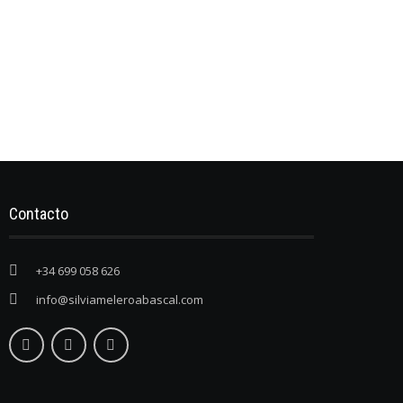
Contacto
+34 699 058 626
info@silviameleroabascal.com