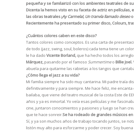
pequeña y se familairizó con los ambientes teatrales de sus
Dicenta la hemos visto en su faceta de actriz en películas, 
las obras teatrales ¡
Ay Carmela!, Un tranvía llamado deseo
o 
Recientemente ha presentado su primer disco, Colours, tras
¿Cuántos colores caben en este disco?
Tantos colores como conceptos. Es una carta de presentaci
de todo (jazz, swing, soul, boleros) cada tema tiene un col
le ha dado
Vicente Borland,
que ha hecho todos los arregl
Márquez,
pasando por el famoso
Summertime
o
Billie Joel.
abuela para quitarme las rabietas a los tangos que cantaba
¿Cómo llega el jazz a su vida?
Mi familia siempre ha sido muy cantarina. Mi padre traía 
definitivamente y para siempre. Me hace feliz, me encanta
bailaba, que viene del teatro musical de la costa Este de E
años y ya es inmortal. Yo veía esas películas y me fascinaba
cine, juntaron conocimientos y pasiones y luego se han cre
que te hace sonreir.
Se ha rodeado de grandes músicos en
Sí, y ya son muchos años de trabajo tocando juntos, se no
listón muy alto para esforzarme y poder crecer. Soy buena