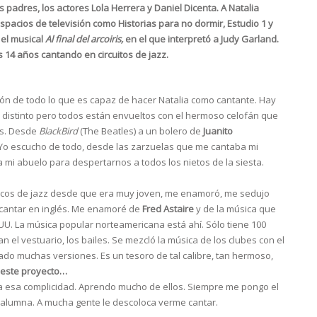
 padres, los actores Lola Herrera y Daniel Dicenta. A Natalia
espacios de televisión como Historias para no dormir, Estudio 1 y
el musical
Al final del arcoiris,
en el que interpretó a Judy Garland.
 14 años cantando en circuitos de jazz.
ón de todo lo que es capaz de hacer Natalia como cantante. Hay
or distinto pero todos están envueltos con el hermoso celofán que
os. Desde
BlackBird
(The Beatles) a un bolero de
Juanito
Yo escucho de todo, desde las zarzuelas que me cantaba mi
 mi abuelo para despertarnos a todos los nietos de la siesta.
discos de jazz desde que era muy joven, me enamoró, me sedujo
 cantar en inglés. Me enamoré de
Fred Astaire
y de la música que
EUU. La música popular norteamericana está ahí. Sólo tiene 100
n el vestuario, los bailes. Se mezcló la música de los clubes con el
ado muchas versiones. Es un tesoro de tal calibre, tan hermoso,
 este proyecto…
ta esa complicidad. Aprendo mucho de ellos. Siempre me pongo el
 alumna. A mucha gente le descoloca verme cantar.