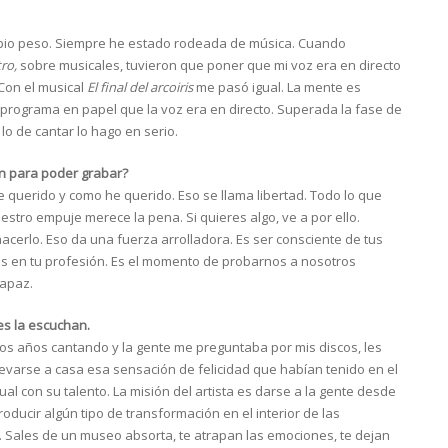
opio peso. Siempre he estado rodeada de música. Cuando
ro,
sobre musicales, tuvieron que poner que mi voz era en directo
Con el musical
El final del arcoiris
me pasó igual. La mente es
el programa en papel que la voz era en directo. Superada la fase de
lo de cantar lo hago en serio.
ún para poder grabar?
e querido y como he querido. Eso se llama libertad. Todo lo que
stro empuje merece la pena. Si quieres algo, ve a por ello.
hacerlo. Eso da una fuerza arrolladora. Es ser consciente de tus
los en tu profesión. Es el momento de probarnos a nosotros
capaz.
es la escuchan.
s años cantando y la gente me preguntaba por mis discos, les
evarse a casa esa sensación de felicidad que habían tenido en el
al con su talento. La misión del artista es darse a la gente desde
oducir algún tipo de transformación en el interior de las
. Sales de un museo absorta, te atrapan las emociones, te dejan