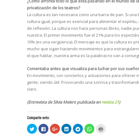
¿Cómo afronta todo lo que está pasando en el mundo de la c
privatización de los teatros?
La cultura es tan necesaria como una barra de pan. Si una b
cultura igual, porque es esencial para alimentar el espíritu
de reflexión. La cultura nos hace personas libres, nadie p
nuestra. El primer movimiento fue el 21% para los espectácul
10% (es una vergüenza). El mensaje es que la cultura es pres
mucho que sigan haciendo movimientos para estrangularn
el que hablar, nuestra arma es la palabra) no van a consegu
Comentaba antes que visualiza para luchar por sus sueños.
En movimiento, con conciertos y actuaciones para ofrecer mi
gente, siendo útil. Provocando una sonrisa y trasnformando
claro.
(Entrevista de Silvia Melero publicada en
revista 21
)
Comparte esto:
H
H
H
H
H
H
H
a
a
a
a
a
a
a
z
z
z
z
z
z
z
c
c
c
c
c
c
c