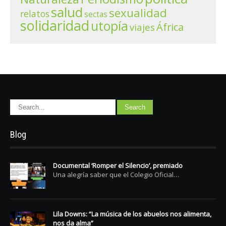
salud
sexualidad
relatos
sectas
solidaridad
utopía
África
viajes
Blog
Documental ‘Romper el Silencio’, premiado
Una alegría saber que el Colegio Oficial…
Lila Downs: “La música de los abuelos nos alimenta,
nos da alma”