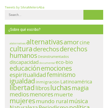
Tweets by SilviaMeleroAba
¿Sobre qué escribo?
alternativas
amor
cine
alaternativas
cultura
derechos
derechos
humanos
Desinstrumentados
eco-bio
discapacidad
documental
educación
emociones
espiritualidad
feminismo
igualdad
Latinoamérica
inmigración
libertad
luchas
magia
libros
menores
medios
muerte
mujeres
música
mundo rural
política
Periodismo
Naturaleza