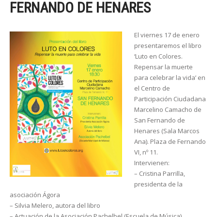
FERNANDO DE HENARES
El viernes 17 de enero
presentaremos el libro
‘Luto en Colores.
Repensar la muerte
para celebrar la vida’ en
el Centro de
Participación Ciudadana
Marcelino Camacho de
San Fernando de
Henares (Sala Marcos
Ana). Plaza de Fernando
VI, nº 11.
Intervienen:
– Cristina Parrilla,
presidenta de la
asociación Ágora
– Silvia Melero, autora del libro
– Actuación de la Asociación Pachelbel (Escuela de Música)