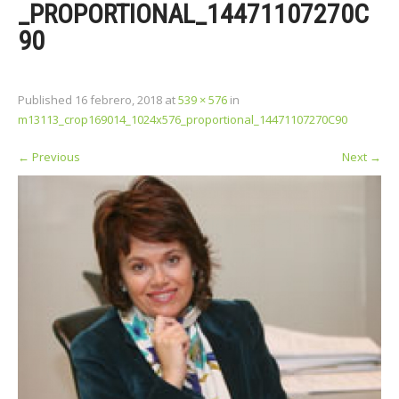
_PROPORTIONAL_14471107270C
90
Published
16 febrero, 2018
at
539 × 576
in
m13113_crop169014_1024x576_proportional_14471107270C90
←
Previous
Next
→