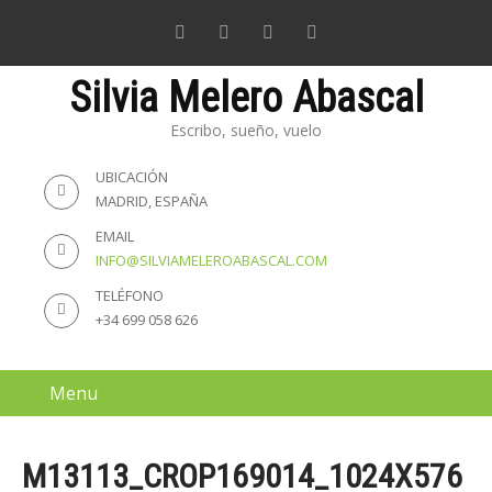
Silvia Melero Abascal
Escribo, sueño, vuelo
UBICACIÓN
MADRID, ESPAÑA
EMAIL
INFO@SILVIAMELEROABASCAL.COM
TELÉFONO
+34 699 058 626
Menu
M13113_CROP169014_1024X576