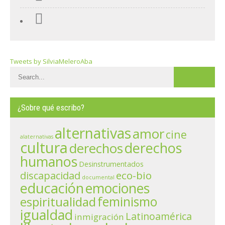
Tweets by SilviaMeleroAba
¿Sobre qué escribo?
alternativas
amor
cine
alaternativas
cultura
derechos
derechos
humanos
Desinstrumentados
eco-bio
discapacidad
documental
educación
emociones
espiritualidad
feminismo
igualdad
Latinoamérica
inmigración