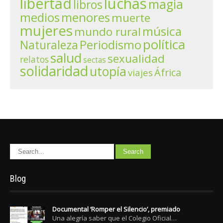
libertad
luchas
magia
libros
menores
medios
muerte
mujeres
música
mundo rural
política
Periodismo
Naturaleza
salud
sexualidad
relatos
sectas
solidaridad
utopía
África
viajes
Blog
Documental ‘Romper el Silencio’, premiado
Una alegría saber que el Colegio Oficial…