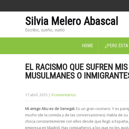
Silvia Melero Abascal
Escribo, sueño, vuelo
HOME
¿PERO ÉSTA
EL RACISMO QUE SUFREN MIS
MUSULMANES O INMIGRANTE
17 abril, 2015
|
9 comentarios
Mi amigo Abu es de Senegal.
Es un gran cocinero. Y es pare
mucho (de la comida y de las conversaciones). Habla de su 
choca constantemente con ellos desde que llegó a España,
empresa en Madrid. Hay compañeros a los que no les gusta