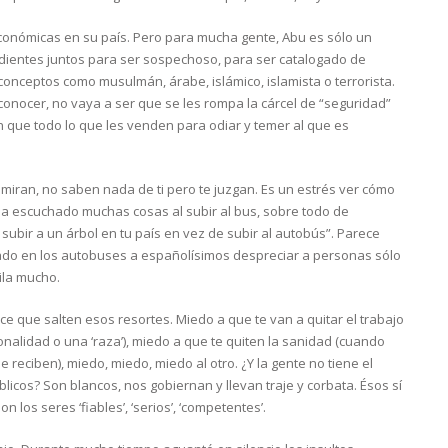
 Económicas en su país. Pero para mucha gente, Abu es sólo un
dientes juntos para ser sospechoso, para ser catalogado de
e conceptos como musulmán, árabe, islámico, islamista o terrorista.
conocer, no vaya a ser que se les rompa la cárcel de “seguridad”
 que todo lo que les venden para odiar y temer al que es
 miran, no saben nada de ti pero te juzgan. Es un estrés ver cómo
. Ha escuchado muchas cosas al subir al bus, sobre todo de
subir a un árbol en tu país en vez de subir al autobús”. Parece
ado en los autobuses a españolísimos despreciar a personas sólo
tila mucho.
ce que salten esos resortes. Miedo a que te van a quitar el trabajo
nalidad o una ‘raza’), miedo a que te quiten la sanidad (cuando
 reciben), miedo, miedo, miedo al otro. ¿Y la gente no tiene el
icos? Son blancos, nos gobiernan y llevan traje y corbata. Ésos sí
n los seres ‘fiables’, ‘serios’, ‘competentes’.