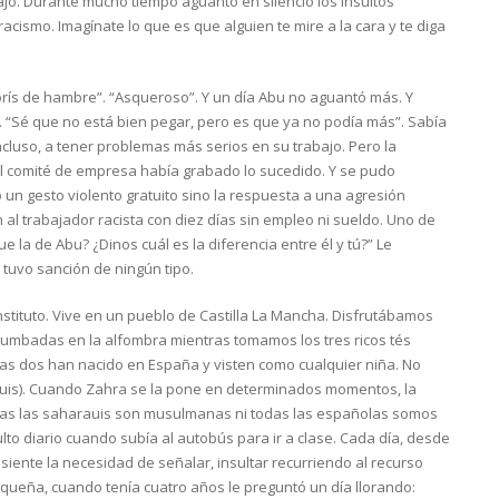
jo. Durante mucho tiempo aguantó en silencio los insultos
cismo. Imagínate lo que es que alguien te mire a la cara y te diga
morís de hambre”. “Asqueroso”. Y un día Abu no aguantó más. Y
. “Sé que no está bien pegar, pero es que ya no podía más”. Sabía
cluso, a tener problemas más serios en su trabajo. Pero la
del comité de empresa había grabado lo sucedido. Y se pudo
un gesto violento gratuito sino la respuesta a una agresión
al trabajador racista con diez días sin empleo ni sueldo. Uno de
ue la de Abu? ¿Dinos cuál es la diferencia entre él y tú?” Le
tuvo sanción de ningún tipo.
nstituto. Vive en un pueblo de Castilla La Mancha. Disfrutábamos
 tumbadas en la alfombra mientras tomamos los tres ricos tés
as dos han nacido en España y visten como cualquier niña. No
rauis). Cuando Zahra se la pone en determinados momentos, la
das las saharauis son musulmanas ni todas las españolas somos
ulto diario cuando subía al autobús para ir a clase. Cada día, desde
 siente la necesidad de señalar, insultar recurriendo al recurso
pequeña, cuando tenía cuatro años le preguntó un día llorando: