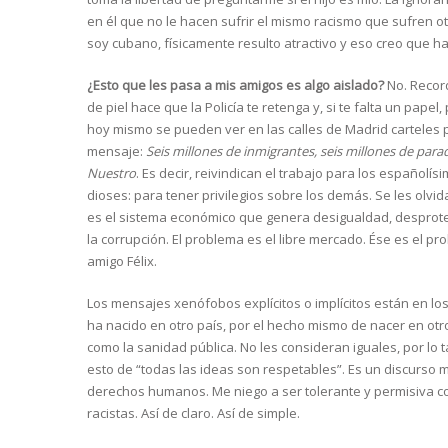
en él que no le hacen sufrir el mismo racismo que sufren o
soy cubano, físicamente resulto atractivo y eso creo que h
¿Esto que les pasa a mis amigos es algo aislado?
No. Record
de piel hace que la Policía te retenga y, si te falta un papel
hoy mismo se pueden ver en las calles de Madrid carteles p
mensaje:
Seis millones de inmigrantes, seis millones de para
Nuestro
. Es decir, reivindican el trabajo para los español
dioses: para tener privilegios sobre los demás. Se les olv
es el sistema económico que genera desigualdad, desprotecc
la corrupción. El problema es el libre mercado. Ése es el p
amigo Félix.
Los mensajes xenófobos explícitos o implícitos están en l
ha nacido en otro país, por el hecho mismo de nacer en ot
como la sanidad pública. No les consideran iguales, por l
esto de “todas las ideas son respetables”. Es un discurso 
derechos humanos. Me niego a ser tolerante y permisiva con
racistas. Así de claro. Así de simple.