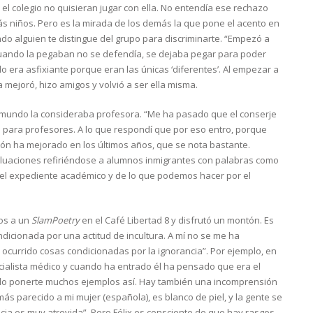
 el colegio no quisieran jugar con ella. No entendía ese rechazo
ás niños. Pero es la mirada de los demás la que pone el acento en
ndo alguien te distingue del grupo para discriminarte. “Empezó a
 Cuando la pegaban no se defendía, se dejaba pegar para poder
lo era asfixiante porque eran las únicas ‘diferentes’. Al empezar a
a mejoró, hizo amigos y volvió a ser ella misma.
l mundo la consideraba profesora. “Me ha pasado que el conserje
 para profesores. A lo que respondí que por eso entro, porque
ción ha mejorado en los últimos años, que se nota bastante.
aluaciones refiriéndose a alumnos inmigrantes con palabras como
del expediente académico y de lo que podemos hacer por el
mos a un
SlamPoetry
en el Café Libertad 8 y disfrutó un montón. Es
ndicionada por una actitud de incultura. A mí no se me ha
ocurrido cosas condicionadas por la ignorancia”. Por ejemplo, en
cialista médico y cuando ha entrado él ha pensado que era el
edo ponerte muchos ejemplos así. Hay también una incomprensión
 más parecido a mi mujer (española), es blanco de piel, y la gente se
ancia es muy atrevida”. Pero Félix es consciente de que hay rasgos