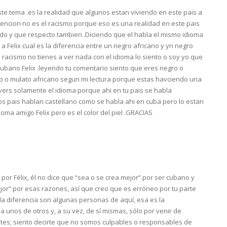
te tema .es la realidad que algunos estan viviendo en este pais a
 atencion no es el racismo porque eso es una realidad en este pais
do y que respecto tambien .Diciendo que el habla el mismo idioma
 Felix cual es la diferencia entre un negro africano y yn negro
racismo no tienes a ver nada con el idioma lo siento o soy yo que
 cubano Felix .leyendo tu comentario siento que eres negro o
o o mulato africano segun mi lectura porque estas havciendo una
vers solamente el idioma porque ahi en tu pais se habla
os pais hablan castellano como se habla ahi en cuba pero lo estan
oma amigo Felix pero es el color del piel .GRACIAS
or Félix, él no dice que “sea o se crea mejor” por ser cubano y
ejor” por esas razones, así que creo que es erróneo por tu parte
 la diferencia son algunas personas de aquí, esa es la
a unos de otros y, a su vez, de sí mismas, sólo por venir de
entes; siento decirte que no somos culpables o responsables de