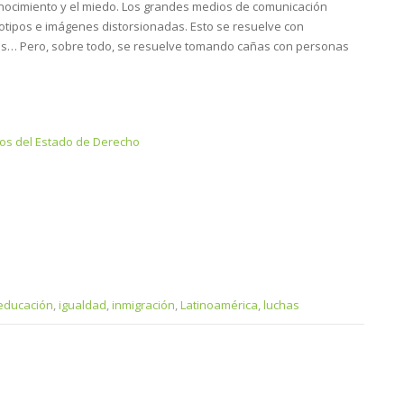
onocimiento y el miedo. Los grandes medios de comunicación
eotipos e imágenes distorsionadas. Esto se resuelve con
viajes… Pero, sobre todo, se resuelve tomando cañas con personas
ros del Estado de Derecho
educación
,
igualdad
,
inmigración
,
Latinoamérica
,
luchas