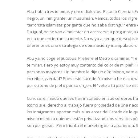
Abu habla tres idiomas y cinco dialectos. Estudió Ciencias
negro, un inmigrante, un musulmán. Vamos, todos los ingre
‘terrorista islamista’ por gente que no sabe distinguir entr
Da igual, no se van a molestar en acercarse a preguntar, a 
en la que encierran su mente. Na vaya a ser que descubran
diferente es una estrategia de dominación y manipulación.
Abu ya no coge el autobús. Prefiere el Metro o caminar. “Te
te miran. Pero yo estoy muy contento del color de mi piel”
personas mayores. Un hombre le dijo un día: “Mono, vete a 
increíble, ¿verdad? Pues esto sucede. Yo misma he escuch
por su tono de piel o por su origen. El “vete a tu país” se es
Curioso, el miedo que les han instalado en sus cerebros ha
(como si el derecho al trabajo fuera propiedad de una nacio
los inmigrantes aportan más a las arcas del Estado de lo que
mismo miedo a quienes están privatizando los servicios públ
son peligrosos. Pero triunfa el marketing de la apariencia. So