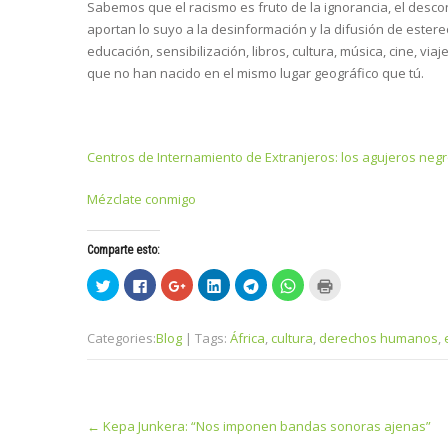
Sabemos que el racismo es fruto de la ignorancia, el desc
aportan lo suyo a la desinformación y la difusión de ester
educación, sensibilización, libros, cultura, música, cine, 
que no han nacido en el mismo lugar geográfico que tú.
Centros de Internamiento de Extranjeros: los agujeros neg
Mézclate conmigo
Comparte esto:
H
H
H
H
H
H
H
a
a
a
a
a
a
a
z
z
z
z
z
z
z
c
c
c
c
c
c
c
l
l
l
l
l
l
l
Categories:
Blog
| Tags:
África
,
cultura
,
derechos humanos
,
i
i
i
i
i
i
i
c
c
c
c
c
c
c
p
p
p
p
p
p
p
a
a
a
a
a
a
a
r
r
r
r
r
r
r
a
a
a
a
a
a
a
Post
c
c
c
c
c
c
i
o
o
o
o
o
o
m
←
Kepa Junkera: “Nos imponen bandas sonoras ajenas”
navigation
m
m
m
m
m
m
p