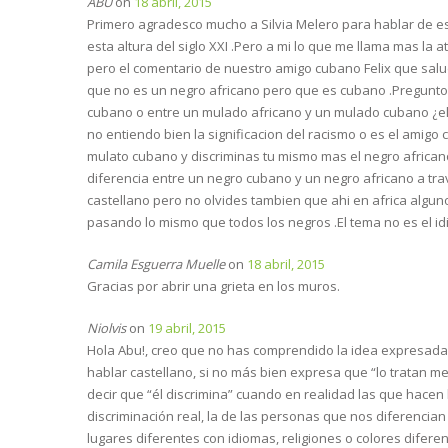
ABU
on
18 abril, 2015
a
v
a
v
v
v
)
a
)
a
a
a
Primero agradesco mucho a Silvia Melero para hablar de es
)
)
)
)
esta altura del siglo XXI .Pero a mi lo que me llama mas la
pero el comentario de nuestro amigo cubano Felix que salu
que no es un negro africano pero que es cubano .Pregunto a
cubano o entre un mulado africano y un mulado cubano ¿el 
no entiendo bien la significacion del racismo o es el amigo
mulato cubano y discriminas tu mismo mas el negro african
diferencia entre un negro cubano y un negro africano a tra
castellano pero no olvides tambien que ahi en africa algun
pasando lo mismo que todos los negros .El tema no es el idi
Camila Esguerra Muelle
on
18 abril, 2015
Gracias por abrir una grieta en los muros.
Niolvis
on
19 abril, 2015
Hola Abu!, creo que no has comprendido la idea expresada p
hablar castellano, si no más bien expresa que “lo tratan m
decir que “él discrimina” cuando en realidad las que hacen
discriminación real, la de las personas que nos diferencian 
lugares diferentes con idiomas, religiones o colores difer