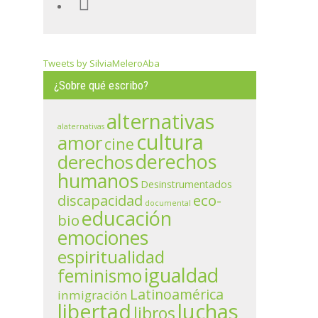
Tweets by SilviaMeleroAba
¿Sobre qué escribo?
alternativas
alaternativas
cultura
amor
cine
derechos
derechos
humanos
Desinstrumentados
eco-
discapacidad
documental
educación
bio
emociones
espiritualidad
igualdad
feminismo
Latinoamérica
inmigración
libertad
luchas
libros