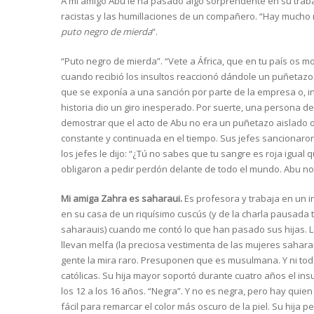
A mi amigo Abu le ha pasado algo sorprendente en su traba
racistas y las humillaciones de un compañero. “Hay mucho ra
puto negro de mierda
”.
“Puto negro de mierda”. “Vete a África, que en tu país os 
cuando recibió los insultos reaccionó dándole un puñetazo
que se exponía a una sanción por parte de la empresa o, in
historia dio un giro inesperado. Por suerte, una persona 
demostrar que el acto de Abu no era un puñetazo aislado o 
constante y continuada en el tiempo. Sus jefes sancionaron 
los jefes le dijo: “¿Tú no sabes que tu sangre es roja igual q
obligaron a pedir perdón delante de todo el mundo. Abu no 
Mi amiga Zahra es saharaui.
Es profesora y trabaja en un i
en su casa de un riquísimo cuscús (y de la charla pausada
saharauis) cuando me contó lo que han pasado sus hijas. L
llevan melfa (la preciosa vestimenta de las mujeres saha
gente la mira raro. Presuponen que es musulmana. Y ni to
católicas. Su hija mayor soportó durante cuatro años el ins
los 12 a los 16 años. “Negra”. Y no es negra, pero hay quien
fácil para remarcar el color más oscuro de la piel. Su hija 