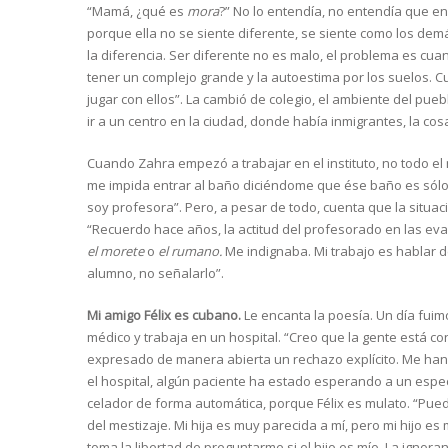
“Mamá, ¿qué es
mora
?” No lo entendía, no entendía que en
porque ella no se siente diferente, se siente como los dem
la diferencia. Ser diferente no es malo, el problema es cua
tener un complejo grande y la autoestima por los suelos.
jugar con ellos”. La cambió de colegio, el ambiente del pueb
ir a un centro en la ciudad, donde había inmigrantes, la cos
Cuando Zahra empezó a trabajar en el instituto, no todo e
me impida entrar al baño diciéndome que ése baño es sólo
soy profesora”. Pero, a pesar de todo, cuenta que la situa
“Recuerdo hace años, la actitud del profesorado en las ev
el morete
o
el rumano.
Me indignaba. Mi trabajo es hablar 
alumno, no señalarlo”.
Mi amigo Félix es cubano.
Le encanta la poesía. Un día fui
médico y trabaja en un hospital. “Creo que la gente está co
expresado de manera abierta un rechazo explícito. Me han 
el hospital, algún paciente ha estado esperando a un espe
celador de forma automática, porque Félix es mulato. “Pu
del mestizaje. Mi hija es muy parecida a mí, pero mi hijo es
toma la libertad de preguntarme si el hijo es mío. La ignor