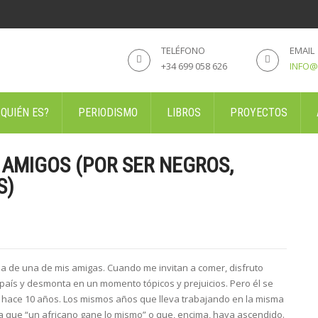
TELÉFONO
EMAIL
+34 699 058 626
INFO@
 QUIÉN ES?
PERIODISMO
LIBROS
PROYECTOS
 AMIGOS (POR SER NEGROS,
S)
ja de una de mis amigas. Cuando me invitan a comer, disfruto
país y desmonta en un momento tópicos y prejuicios. Pero él se
 hace 10 años. Los mismos años que lleva trabajando en la misma
 que “un africano gane lo mismo” o que, encima, haya ascendido.