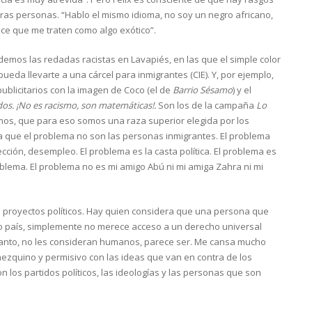
tras personas. “Hablo el mismo idioma, no soy un negro africano,
ace que me traten como algo exótico”.
emos las redadas racistas en Lavapiés, en las que el simple color
, pueda llevarte a una cárcel para inmigrantes (CIE). Y, por ejemplo,
ublicitarios con la imagen de Coco (el de
Barrio Sésamo
) y el
dos. ¡No es racismo, son matemáticas!.
Son los de la campaña
Lo
ísimos, que para eso somos una raza superior elegida por los
ida que el problema no son las personas inmigrantes. El problema
ión, desempleo. El problema es la casta política. El problema es
roblema. El problema no es mi amigo Abú ni mi amiga Zahra ni mi
os proyectos políticos. Hay quien considera que una persona que
ro país, simplemente no merece acceso a un derecho universal
o tanto, no les consideran humanos, parece ser. Me cansa mucho
mezquino y permisivo con las ideas que van en contra de los
 los partidos políticos, las ideologías y las personas que son