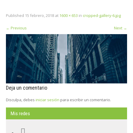
Published
15 febrero, 2018
at
1600 × 653
in
cropped-gallery-6.jpg
←
Previous
Next
→
Deja un comentario
Disculpa, debes
iniciar sesión
para escribir un comentario.
Mis redes