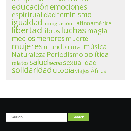
documental
educación
emociones
espiritualidad
feminismo
igualdad
Latinoamérica
inmigración
libertad
luchas
magia
libros
menores
medios
muerte
mujeres
música
mundo rural
política
Periodismo
Naturaleza
salud
sexualidad
relatos
sectas
solidaridad
utopía
África
viajes