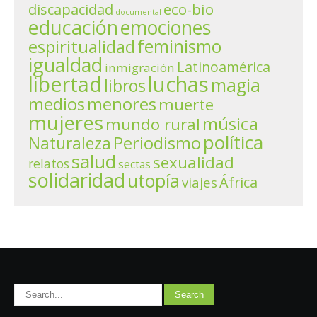
eco-bio
discapacidad
documental
educación
emociones
espiritualidad
feminismo
igualdad
Latinoamérica
inmigración
libertad
luchas
magia
libros
menores
medios
muerte
mujeres
música
mundo rural
política
Periodismo
Naturaleza
salud
sexualidad
relatos
sectas
solidaridad
utopía
África
viajes